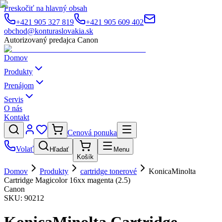
Preskočiť na hlavný obsah
+421 905 327 819
+421 905 609 402
obchod@konturaslovakia.sk
Autorizovaný predajca Canon
Domov
Produkty
Prenájom
Servis
O nás
Kontakt
Cenová ponuka
Volať
Hľadať
Menu
Košík
Domov
Produkty
cartridge tonerové
KonicaMinolta
Cartridge Magicolor 16xx magenta (2.5)
Canon
SKU:
90212