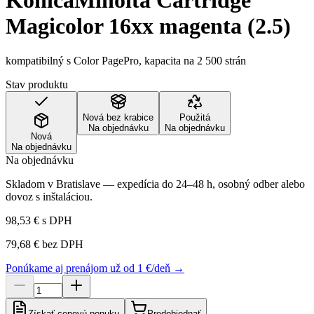
KonicaMinolta Cartridge
Magicolor 16xx magenta (2.5)
kompatibilný s Color PagePro, kapacita na 2 500 strán
Stav produktu
Nová bez krabice
Použitá
Na objednávku
Na objednávku
Nová
Na objednávku
Na objednávku
Skladom v Bratislave — expedícia do 24–48 h, osobný odber alebo
dovoz s inštaláciou.
98,53 €
s DPH
79,68 €
bez DPH
Ponúkame aj prenájom už od 1 €/deň →
Získať cenovú ponuku
Predobjednať