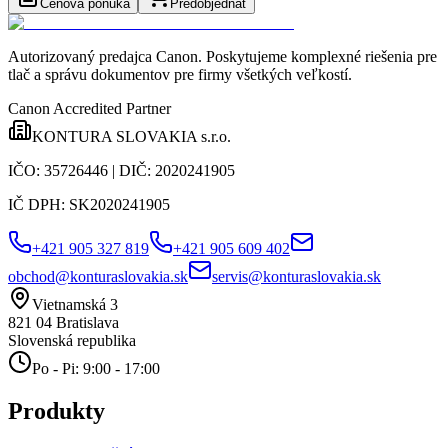
Cenová ponuka
Predobjednať
Autorizovaný predajca Canon
. Poskytujeme komplexné riešenia pre
tlač a správu dokumentov pre firmy všetkých veľkostí.
Canon Accredited Partner
KONTURA SLOVAKIA s.r.o.
IČO:
35726446
| DIČ:
2020241905
IČ DPH:
SK2020241905
+421 905 327 819
+421 905 609 402
obchod@konturaslovakia.sk
servis@konturaslovakia.sk
Vietnamská 3
821 04
Bratislava
Slovenská republika
Po - Pi: 9:00 - 17:00
Produkty