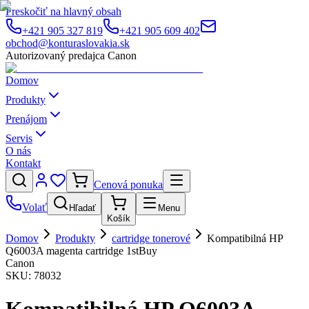
Preskočiť na hlavný obsah
+421 905 327 819
+421 905 609 402
obchod@konturaslovakia.sk
Autorizovaný predajca Canon
Domov
Produkty
Prenájom
Servis
O nás
Kontakt
Cenová ponuka
Volať
Hľadať
Menu
Košík
Domov
Produkty
cartridge tonerové
Kompatibilná HP
Q6003A magenta cartridge 1stBuy
Canon
SKU:
78032