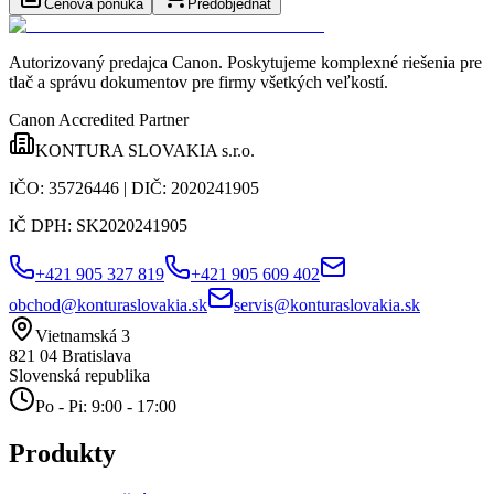
Cenová ponuka
Predobjednať
Autorizovaný predajca Canon
. Poskytujeme komplexné riešenia pre
tlač a správu dokumentov pre firmy všetkých veľkostí.
Canon Accredited Partner
KONTURA SLOVAKIA s.r.o.
IČO:
35726446
| DIČ:
2020241905
IČ DPH:
SK2020241905
+421 905 327 819
+421 905 609 402
obchod@konturaslovakia.sk
servis@konturaslovakia.sk
Vietnamská 3
821 04
Bratislava
Slovenská republika
Po - Pi: 9:00 - 17:00
Produkty