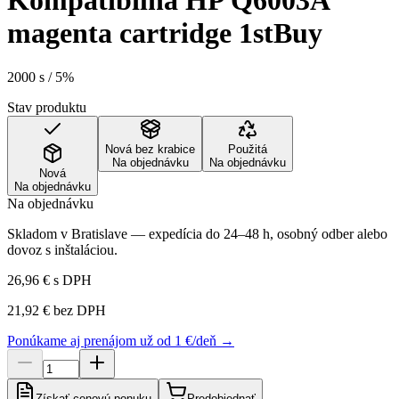
Kompatibilná HP Q6003A
magenta cartridge 1stBuy
2000 s / 5%
Stav produktu
Nová bez krabice
Použitá
Na objednávku
Na objednávku
Nová
Na objednávku
Na objednávku
Skladom v Bratislave — expedícia do 24–48 h, osobný odber alebo
dovoz s inštaláciou.
26,96 €
s DPH
21,92 €
bez DPH
Ponúkame aj prenájom už od 1 €/deň →
Získať cenovú ponuku
Predobjednať