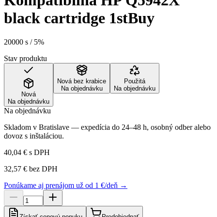
Kompatibilná HP Q5942X
black cartridge 1stBuy
20000 s / 5%
Stav produktu
Nová bez krabice
Použitá
Na objednávku
Na objednávku
Nová
Na objednávku
Na objednávku
Skladom v Bratislave — expedícia do 24–48 h, osobný odber alebo
dovoz s inštaláciou.
40,04 €
s DPH
32,57 €
bez DPH
Ponúkame aj prenájom už od 1 €/deň →
Získať cenovú ponuku
Predobjednať