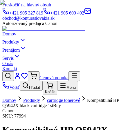
Preskočiť na hlavný obsah
+421 905 327 819
+421 905 609 402
obchod@konturaslovakia.sk
Autorizovaný predajca Canon
Domov
Produkty
Prenájom
Servis
O nás
Kontakt
Cenová ponuka
Volať
Hľadať
Menu
Košík
Domov
Produkty
cartridge tonerové
Kompatibilná HP
Q5942X black cartridge 1stBuy
Canon
SKU:
77994