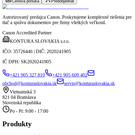
Cenová ponuka
Predobjednať
Autorizovaný predajca Canon
. Poskytujeme komplexné riešenia pre
tlač a správu dokumentov pre firmy všetkých veľkostí.
Canon Accredited Partner
KONTURA SLOVAKIA s.r.o.
IČO:
35726446
| DIČ:
2020241905
IČ DPH:
SK2020241905
+421 905 327 819
+421 905 609 402
obchod@konturaslovakia.sk
servis@konturaslovakia.sk
Vietnamská 3
821 04
Bratislava
Slovenská republika
Po - Pi: 9:00 - 17:00
Produkty