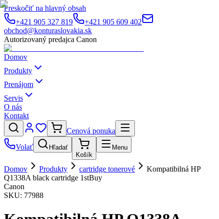
Preskočiť na hlavný obsah
+421 905 327 819
+421 905 609 402
obchod@konturaslovakia.sk
Autorizovaný predajca Canon
Domov
Produkty
Prenájom
Servis
O nás
Kontakt
Cenová ponuka
Volať
Hľadať
Menu
Košík
Domov
Produkty
cartridge tonerové
Kompatibilná HP
Q1338A black cartridge 1stBuy
Canon
SKU:
77988