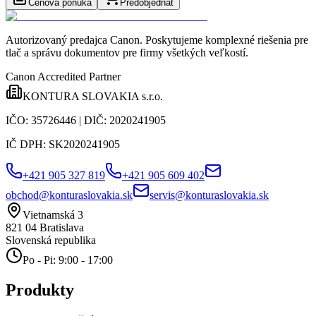
Cenová ponuka
Predobjednať
Autorizovaný predajca Canon
. Poskytujeme komplexné riešenia pre
tlač a správu dokumentov pre firmy všetkých veľkostí.
Canon Accredited Partner
KONTURA SLOVAKIA s.r.o.
IČO:
35726446
| DIČ:
2020241905
IČ DPH:
SK2020241905
+421 905 327 819
+421 905 609 402
obchod@konturaslovakia.sk
servis@konturaslovakia.sk
Vietnamská 3
821 04
Bratislava
Slovenská republika
Po - Pi: 9:00 - 17:00
Produkty