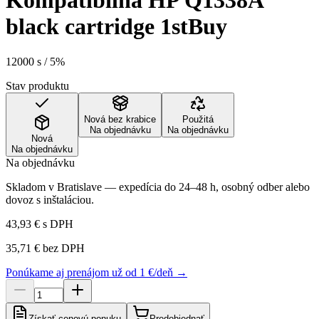
Kompatibilná HP Q1338A
black cartridge 1stBuy
12000 s / 5%
Stav produktu
Nová bez krabice
Použitá
Na objednávku
Na objednávku
Nová
Na objednávku
Na objednávku
Skladom v Bratislave — expedícia do 24–48 h, osobný odber alebo
dovoz s inštaláciou.
43,93 €
s DPH
35,71 €
bez DPH
Ponúkame aj prenájom už od 1 €/deň →
Získať cenovú ponuku
Predobjednať