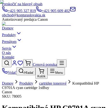
Preskočiť na hlavný obsah
+421 905 327 819
+421 905 609 402
obchod@konturaslovakia.sk
Autorizovaný predajca Canon
Domov
Produkty
Prenájom
Servis
O nás
Kontakt
Cenová ponuka
Volať
Hľadať
Menu
Košík
Domov
Produkty
cartridge tonerové
Kompatibilná HP
C9701A cyan cartridge 1stBuy
Canon
SKU:
78005