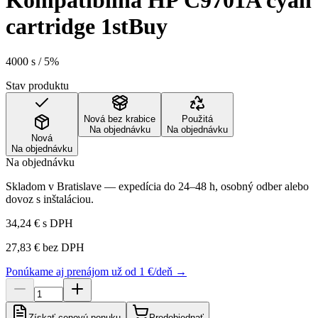
Kompatibilná HP C9701A cyan
cartridge 1stBuy
4000 s / 5%
Stav produktu
Nová bez krabice
Použitá
Na objednávku
Na objednávku
Nová
Na objednávku
Na objednávku
Skladom v Bratislave — expedícia do 24–48 h, osobný odber alebo
dovoz s inštaláciou.
34,24 €
s DPH
27,83 €
bez DPH
Ponúkame aj prenájom už od 1 €/deň →
Získať cenovú ponuku
Predobjednať