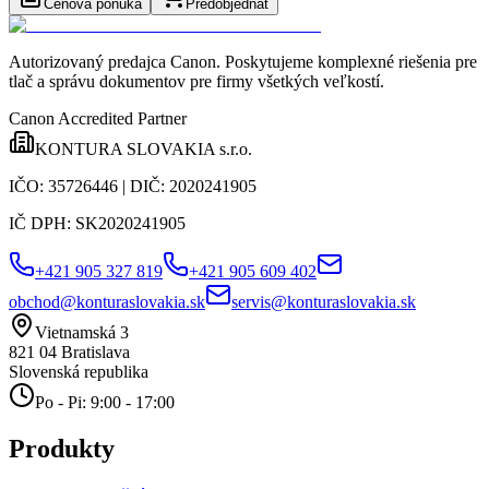
Cenová ponuka
Predobjednať
Autorizovaný predajca Canon
. Poskytujeme komplexné riešenia pre
tlač a správu dokumentov pre firmy všetkých veľkostí.
Canon Accredited Partner
KONTURA SLOVAKIA s.r.o.
IČO:
35726446
| DIČ:
2020241905
IČ DPH:
SK2020241905
+421 905 327 819
+421 905 609 402
obchod@konturaslovakia.sk
servis@konturaslovakia.sk
Vietnamská 3
821 04
Bratislava
Slovenská republika
Po - Pi: 9:00 - 17:00
Produkty