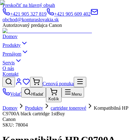
Preskočiť na hlavný obsah
+421 905 327 819
+421 905 609 402
obchod@konturaslovakia.sk
Autorizovaný predajca Canon
Domov
Produkty
Prenájom
Servis
O nás
Kontakt
Cenová ponuka
Volať
Hľadať
Menu
Košík
Domov
Produkty
cartridge tonerové
Kompatibilná HP
C9700A black cartridge 1stBuy
Canon
SKU:
78004