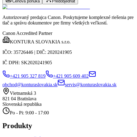
Cenová ponuka
Predobjednať
Autorizovaný predajca Canon
. Poskytujeme komplexné riešenia pre
tlač a správu dokumentov pre firmy všetkých veľkostí.
Canon Accredited Partner
KONTURA SLOVAKIA s.r.o.
IČO:
35726446
| DIČ:
2020241905
IČ DPH:
SK2020241905
+421 905 327 819
+421 905 609 402
obchod@konturaslovakia.sk
servis@konturaslovakia.sk
Vietnamská 3
821 04
Bratislava
Slovenská republika
Po - Pi: 9:00 - 17:00
Produkty