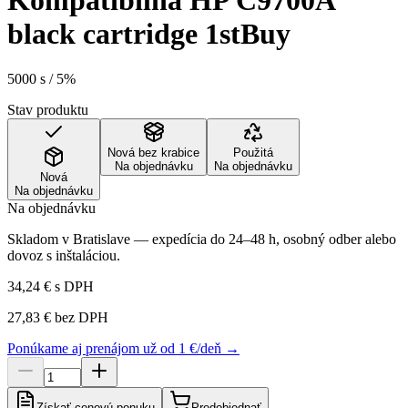
Kompatibilná HP C9700A
black cartridge 1stBuy
5000 s / 5%
Stav produktu
Nová bez krabice
Použitá
Na objednávku
Na objednávku
Nová
Na objednávku
Na objednávku
Skladom v Bratislave — expedícia do 24–48 h, osobný odber alebo
dovoz s inštaláciou.
34,24 €
s DPH
27,83 €
bez DPH
Ponúkame aj prenájom už od 1 €/deň →
Získať cenovú ponuku
Predobjednať