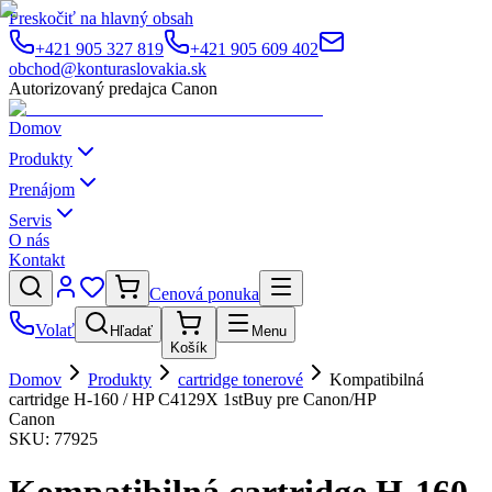
Preskočiť na hlavný obsah
+421 905 327 819
+421 905 609 402
obchod@konturaslovakia.sk
Autorizovaný predajca Canon
Domov
Produkty
Prenájom
Servis
O nás
Kontakt
Cenová ponuka
Volať
Hľadať
Menu
Košík
Domov
Produkty
cartridge tonerové
Kompatibilná
cartridge H-160 / HP C4129X 1stBuy pre Canon/HP
Canon
SKU:
77925