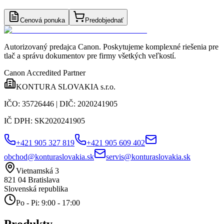
Cenová ponuka
Predobjednať
Autorizovaný predajca Canon
. Poskytujeme komplexné riešenia pre
tlač a správu dokumentov pre firmy všetkých veľkostí.
Canon Accredited Partner
KONTURA SLOVAKIA s.r.o.
IČO:
35726446
| DIČ:
2020241905
IČ DPH:
SK2020241905
+421 905 327 819
+421 905 609 402
obchod@konturaslovakia.sk
servis@konturaslovakia.sk
Vietnamská 3
821 04
Bratislava
Slovenská republika
Po - Pi: 9:00 - 17:00
Produkty