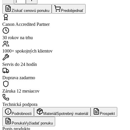
Získať cenovú ponuku
Predobjednať
Canon Accredited Partner
30 rokov na trhu
1000+ spokojných klientov
Servis do 24 hodín
Doprava zadarmo
Záruka
12 mesiacov
Technická podpora
Podrobnosti
Materiál
Spotrebný materiál
Prospekt
Ponuka
Vyžiadať ponuku
Popis produktu