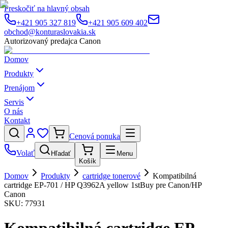
Preskočiť na hlavný obsah
+421 905 327 819
+421 905 609 402
obchod@konturaslovakia.sk
Autorizovaný predajca Canon
Domov
Produkty
Prenájom
Servis
O nás
Kontakt
Cenová ponuka
Volať
Hľadať
Menu
Košík
Domov
Produkty
cartridge tonerové
Kompatibilná
cartridge EP-701 / HP Q3962A yellow 1stBuy pre Canon/HP
Canon
SKU:
77931