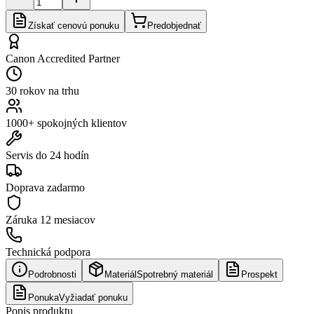
Získať cenovú ponuku
Predobjednať
Canon Accredited Partner
30 rokov na trhu
1000+ spokojných klientov
Servis do 24 hodín
Doprava zadarmo
Záruka
12 mesiacov
Technická podpora
Podrobnosti
Materiál
Spotrebný materiál
Prospekt
Ponuka
Vyžiadať ponuku
Popis produktu