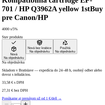
Kompatibilná cartridge EP-
701 / HP Q3962A yellow 1stBuy
pre Canon/HP
4000 s/5%
Stav produktu
Nová bez krabice
Použitá
Na objednávku
Na objednávku
Nová
Na objednávku
Na objednávku
Skladom v Bratislave — expedícia do 24–48 h, osobný odber alebo
dovoz s inštaláciou.
33,58 €
s DPH
27,31 €
bez DPH
Ponúkame aj prenájom už od 1 €/deň →