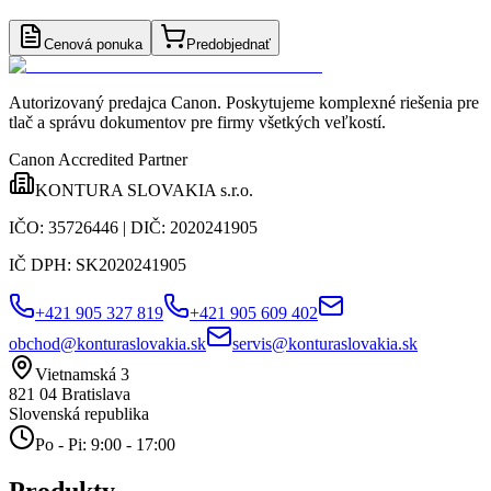
Cenová ponuka
Predobjednať
Autorizovaný predajca Canon
. Poskytujeme komplexné riešenia pre
tlač a správu dokumentov pre firmy všetkých veľkostí.
Canon Accredited Partner
KONTURA SLOVAKIA s.r.o.
IČO:
35726446
| DIČ:
2020241905
IČ DPH:
SK2020241905
+421 905 327 819
+421 905 609 402
obchod@konturaslovakia.sk
servis@konturaslovakia.sk
Vietnamská 3
821 04
Bratislava
Slovenská republika
Po - Pi: 9:00 - 17:00
Produkty