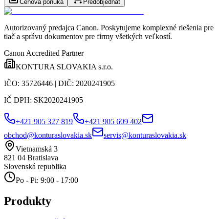
Cenová ponuka
Predobjednať
Autorizovaný predajca Canon
. Poskytujeme komplexné riešenia pre
tlač a správu dokumentov pre firmy všetkých veľkostí.
Canon Accredited Partner
KONTURA SLOVAKIA s.r.o.
IČO:
35726446
| DIČ:
2020241905
IČ DPH:
SK2020241905
+421 905 327 819
+421 905 609 402
obchod@konturaslovakia.sk
servis@konturaslovakia.sk
Vietnamská 3
821 04
Bratislava
Slovenská republika
Po - Pi: 9:00 - 17:00
Produkty