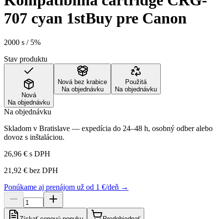
Kompatibilná cartridge CRG-
707 cyan 1stBuy pre Canon
2000 s / 5%
Stav produktu
Nová bez krabice
Použitá
Na objednávku
Na objednávku
Nová
Na objednávku
Na objednávku
Skladom v Bratislave — expedícia do 24–48 h, osobný odber alebo
dovoz s inštaláciou.
26,96 €
s DPH
21,92 €
bez DPH
Ponúkame aj prenájom už od 1 €/deň →
Získať cenovú ponuku
Predobjednať