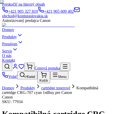
Preskočiť na hlavný obsah
+421 905 327 819
+421 905 609 402
obchod@konturaslovakia.sk
Autorizovaný predajca Canon
Domov
Produkty
Prenájom
Servis
O nás
Kontakt
Cenová ponuka
Volať
Hľadať
Menu
Košík
Domov
Produkty
cartridge tonerové
Kompatibilná
cartridge CRG-707 cyan 1stBuy pre Canon
Canon
SKU:
77934