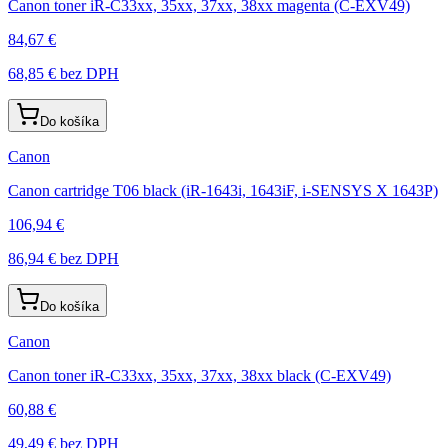
Canon toner iR-C33xx, 35xx, 37xx, 38xx magenta (C-EXV49)
84,67 €
68,85 €
bez DPH
Do košíka
Canon
Canon cartridge T06 black (iR-1643i, 1643iF, i-SENSYS X 1643P)
106,94 €
86,94 €
bez DPH
Do košíka
Canon
Canon toner iR-C33xx, 35xx, 37xx, 38xx black (C-EXV49)
60,88 €
49,49 €
bez DPH