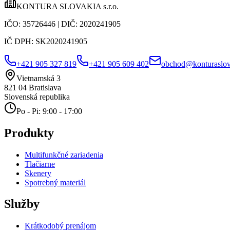
KONTURA SLOVAKIA s.r.o.
IČO:
35726446
| DIČ:
2020241905
IČ DPH:
SK2020241905
+421 905 327 819
+421 905 609 402
obchod@konturaslov
Vietnamská 3
821 04
Bratislava
Slovenská republika
Po - Pi: 9:00 - 17:00
Produkty
Multifunkčné zariadenia
Tlačiarne
Skenery
Spotrebný materiál
Služby
Krátkodobý prenájom