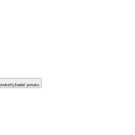
onuka
Vyžiadať ponuku