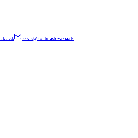
akia.sk
servis@konturaslovakia.sk