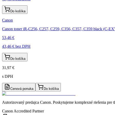
Do košíka
Canon
Canon toner iR-C256, C257, C259, C356, C357, C359 black (C-E
53,46 €
43,46 €
bez DPH
Do košíka
31,97 €
s DPH
Cenová ponuka
Do košíka
Autorizovaný predajca Canon
. Poskytujeme komplexné riešenia pre t
Canon Accredited Partner