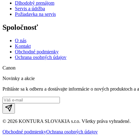
Dlhodobý prenájom
Servis a údržba
Požiadavka na servis
Spoločnosť
O nás
Kontakt
Obchodné podmienky
Ochrana osobných údajov
Canon
Novinky a akcie
Prihláste sa k odberu a dostávajte informácie o nových produktoch a 
©
2026
KONTURA SLOVAKIA s.r.o.
Všetky práva vyhradené.
Obchodné podmienky
Ochrana osobných údajov