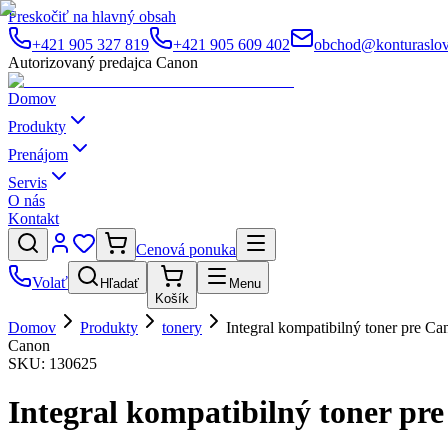
Preskočiť na hlavný obsah
+421 905 327 819
+421 905 609 402
obchod@konturaslov
Autorizovaný predajca Canon
Domov
Produkty
Prenájom
Servis
O nás
Kontakt
Cenová ponuka
Volať
Hľadať
Menu
Košík
Domov
Produkty
tonery
Integral kompatibilný toner pre 
Canon
SKU:
130625
Integral kompatibilný toner p