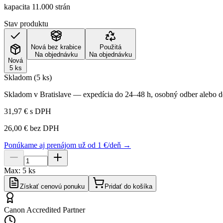
kapacita 11.000 strán
Stav produktu
Nová bez krabice
Použitá
Na objednávku
Na objednávku
Nová
5 ks
Skladom (5 ks)
Skladom v Bratislave — expedícia do 24–48 h, osobný odber alebo do
31,97 €
s DPH
26,00 €
bez DPH
Ponúkame aj prenájom už od 1 €/deň →
Max:
5
ks
Získať cenovú ponuku
Pridať do košíka
Canon Accredited Partner