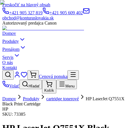
Preskočiť na hlavný obsah
+421 905 327 819
+421 905 609 402
obchod@konturaslovakia.sk
Autorizovaný predajca Canon
Domov
Produkty
Prenájom
Servis
O nás
Kontakt
Cenová ponuka
Volať
Hľadať
Menu
Košík
Domov
Produkty
cartridge tonerové
HP LaserJet Q7551X
Black Print Cartridge
HP
SKU:
73385