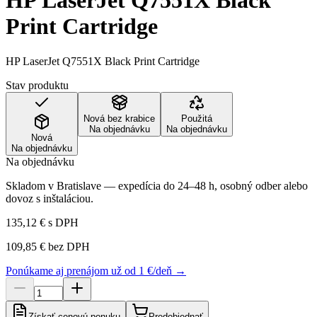
HP LaserJet Q7551X Black
Print Cartridge
HP LaserJet Q7551X Black Print Cartridge
Stav produktu
Nová bez krabice
Použitá
Na objednávku
Na objednávku
Nová
Na objednávku
Na objednávku
Skladom v Bratislave — expedícia do 24–48 h, osobný odber alebo
dovoz s inštaláciou.
135,12 €
s DPH
109,85 €
bez DPH
Ponúkame aj prenájom už od 1 €/deň →
Získať cenovú ponuku
Predobjednať