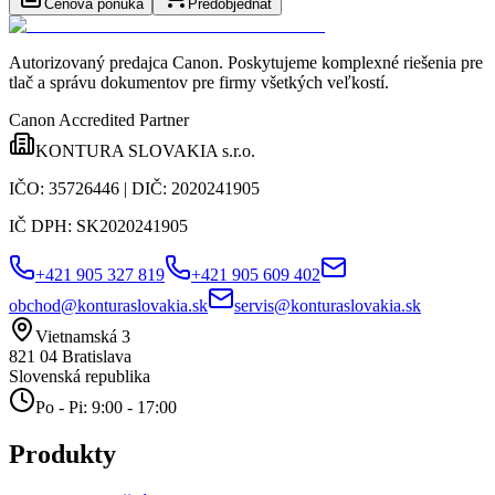
Cenová ponuka
Predobjednať
Autorizovaný predajca Canon
. Poskytujeme komplexné riešenia pre
tlač a správu dokumentov pre firmy všetkých veľkostí.
Canon Accredited Partner
KONTURA SLOVAKIA s.r.o.
IČO:
35726446
| DIČ:
2020241905
IČ DPH:
SK2020241905
+421 905 327 819
+421 905 609 402
obchod@konturaslovakia.sk
servis@konturaslovakia.sk
Vietnamská 3
821 04
Bratislava
Slovenská republika
Po - Pi: 9:00 - 17:00
Produkty