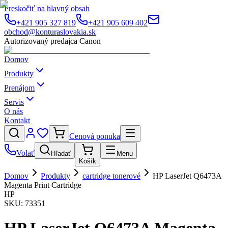
Preskočiť na hlavný obsah
+421 905 327 819
+421 905 609 402
obchod@konturaslovakia.sk
Autorizovaný predajca Canon
Domov
Produkty
Prenájom
Servis
O nás
Kontakt
Cenová ponuka
Volať
Hľadať
Menu
Košík
Domov
Produkty
cartridge tonerové
HP LaserJet Q6473A
Magenta Print Cartridge
HP
SKU:
73351