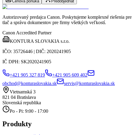
Cenová ponuka
Predobjednať
Autorizovaný predajca Canon
. Poskytujeme komplexné riešenia pre
tlač a správu dokumentov pre firmy všetkých veľkostí.
Canon Accredited Partner
KONTURA SLOVAKIA s.r.o.
IČO:
35726446
| DIČ:
2020241905
IČ DPH:
SK2020241905
+421 905 327 819
+421 905 609 402
obchod@konturaslovakia.sk
servis@konturaslovakia.sk
Vietnamská 3
821 04
Bratislava
Slovenská republika
Po - Pi: 9:00 - 17:00
Produkty