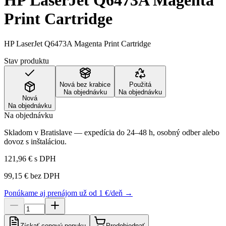
HP LaserJet Q6473A Magenta
Print Cartridge
HP LaserJet Q6473A Magenta Print Cartridge
Stav produktu
Nová bez krabice
Použitá
Na objednávku
Na objednávku
Nová
Na objednávku
Na objednávku
Skladom v Bratislave — expedícia do 24–48 h, osobný odber alebo
dovoz s inštaláciou.
121,96 €
s DPH
99,15 €
bez DPH
Ponúkame aj prenájom už od 1 €/deň →
Získať cenovú ponuku
Predobjednať