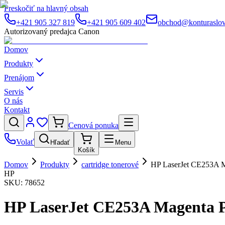
Preskočiť na hlavný obsah
+421 905 327 819
+421 905 609 402
obchod@konturaslov
Autorizovaný predajca Canon
Domov
Produkty
Prenájom
Servis
O nás
Kontakt
Cenová ponuka
Volať
Hľadať
Menu
Košík
Domov
Produkty
cartridge tonerové
HP LaserJet CE253A Ma
HP
SKU:
78652
HP LaserJet CE253A Magenta P