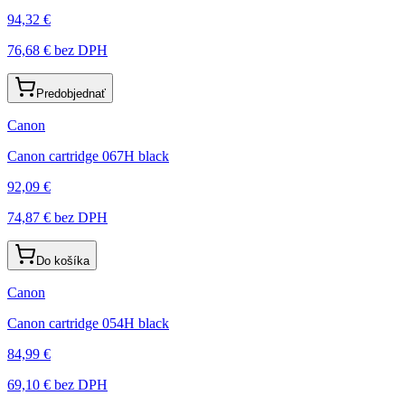
94,32 €
76,68 €
bez DPH
Predobjednať
Canon
Canon cartridge 067H black
92,09 €
74,87 €
bez DPH
Do košíka
Canon
Canon cartridge 054H black
84,99 €
69,10 €
bez DPH