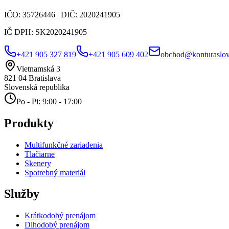
IČO:
35726446
| DIČ:
2020241905
IČ DPH:
SK2020241905
+421 905 327 819
+421 905 609 402
obchod@konturaslov
Vietnamská 3
821 04
Bratislava
Slovenská republika
Po - Pi: 9:00 - 17:00
Produkty
Multifunkčné zariadenia
Tlačiarne
Skenery
Spotrebný materiál
Služby
Krátkodobý prenájom
Dlhodobý prenájom