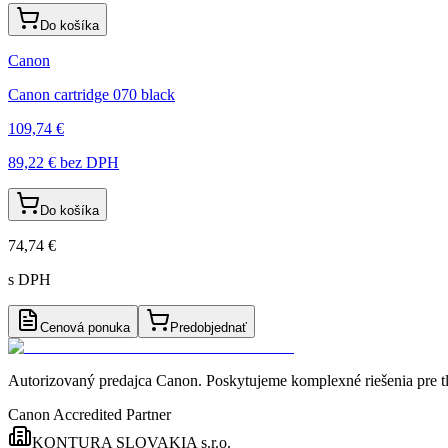
Do košíka
Canon
Canon cartridge 070 black
109,74 €
89,22 €
bez DPH
Do košíka
74,74 €
s DPH
Cenová ponuka
Predobjednať
Autorizovaný predajca Canon
. Poskytujeme komplexné riešenia pre t
Canon Accredited Partner
KONTURA SLOVAKIA s.r.o.