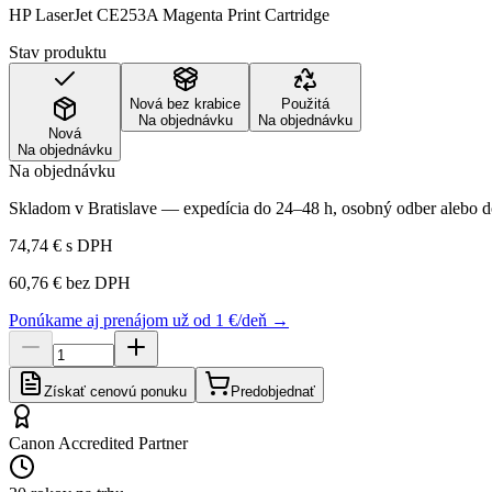
HP LaserJet CE253A Magenta Print Cartridge
Stav produktu
Nová bez krabice
Použitá
Na objednávku
Na objednávku
Nová
Na objednávku
Na objednávku
Skladom v Bratislave — expedícia do 24–48 h, osobný odber alebo do
74,74 €
s DPH
60,76 €
bez DPH
Ponúkame aj prenájom už od 1 €/deň →
Získať cenovú ponuku
Predobjednať
Canon Accredited Partner