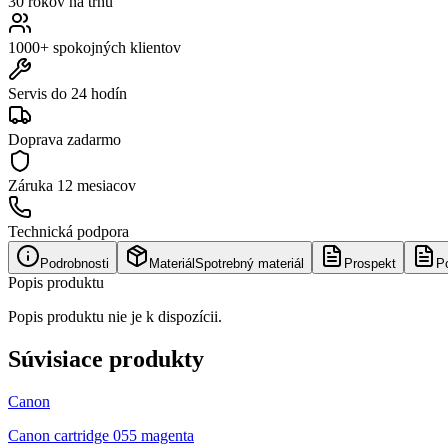
30 rokov na trhu
1000+ spokojných klientov
Servis do 24 hodín
Doprava zadarmo
Záruka
12 mesiacov
Technická podpora
Podrobnosti
Materiál
Spotrebný materiál
Prospekt
P
Popis produktu
Popis produktu nie je k dispozícii.
Súvisiace produkty
Canon
Canon cartridge 055 magenta