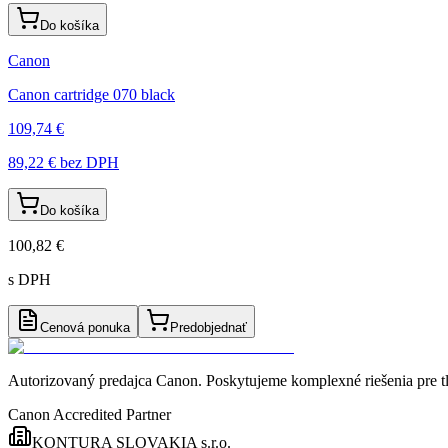
Do košíka
Canon
Canon cartridge 070 black
109,74 €
89,22 €
bez DPH
Do košíka
100,82 €
s DPH
Cenová ponuka
Predobjednať
Autorizovaný predajca Canon
. Poskytujeme komplexné riešenia pre t
Canon Accredited Partner
KONTURA SLOVAKIA s.r.o.