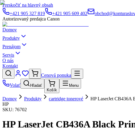
Preskočiť na hlavný obsah
+421 905 327 819
+421 905 609 402
obchod@konturaslov
Autorizovaný predajca Canon
Domov
Produkty
Prenájom
Servis
O nás
Kontakt
Cenová ponuka
Volať
Hľadať
Menu
Košík
Domov
Produkty
cartridge tonerové
HP LaserJet CB436A Bl
HP
SKU:
76702
HP LaserJet CB436A Black Prin