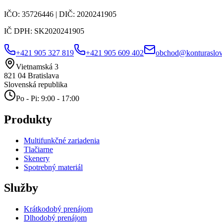
IČO:
35726446
| DIČ:
2020241905
IČ DPH:
SK2020241905
+421 905 327 819
+421 905 609 402
obchod@konturaslov
Vietnamská 3
821 04
Bratislava
Slovenská republika
Po - Pi: 9:00 - 17:00
Produkty
Multifunkčné zariadenia
Tlačiarne
Skenery
Spotrebný materiál
Služby
Krátkodobý prenájom
Dlhodobý prenájom