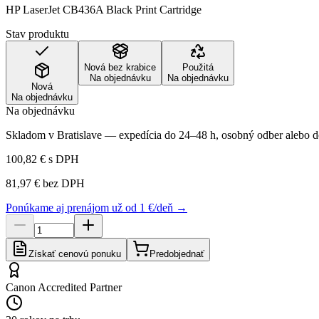
HP LaserJet CB436A Black Print Cartridge
Stav produktu
Nová bez krabice
Použitá
Na objednávku
Na objednávku
Nová
Na objednávku
Na objednávku
Skladom v Bratislave — expedícia do 24–48 h, osobný odber alebo do
100,82 €
s DPH
81,97 €
bez DPH
Ponúkame aj prenájom už od 1 €/deň →
Získať cenovú ponuku
Predobjednať
Canon Accredited Partner