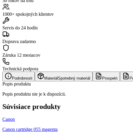
30 rokov na trhu
1000+ spokojných klientov
Servis do 24 hodín
Doprava zadarmo
Záruka
12 mesiacov
Technická podpora
Podrobnosti
Materiál
Spotrebný materiál
Prospekt
P
Popis produktu
Popis produktu nie je k dispozícii.
Súvisiace produkty
Canon
Canon cartridge 055 magenta