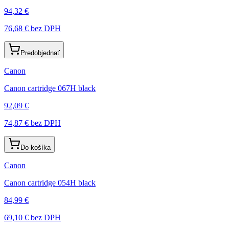
94,32 €
76,68 €
bez DPH
Predobjednať
Canon
Canon cartridge 067H black
92,09 €
74,87 €
bez DPH
Do košíka
Canon
Canon cartridge 054H black
84,99 €
69,10 €
bez DPH