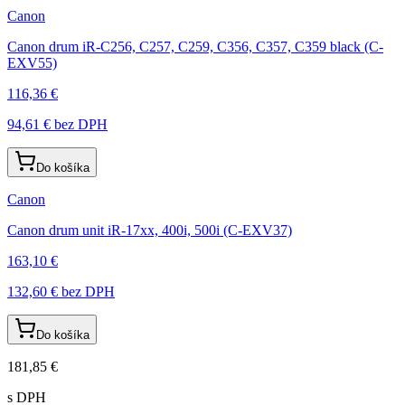
Canon
Canon drum iR-C256, C257, C259, C356, C357, C359 black (C-
EXV55)
116,36 €
94,61 €
bez DPH
Do košíka
Canon
Canon drum unit iR-17xx, 400i, 500i (C-EXV37)
163,10 €
132,60 €
bez DPH
Do košíka
181,85 €
s DPH