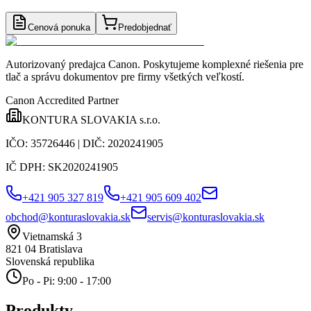
Cenová ponuka
Predobjednať
Autorizovaný predajca Canon
. Poskytujeme komplexné riešenia pre
tlač a správu dokumentov pre firmy všetkých veľkostí.
Canon Accredited Partner
KONTURA SLOVAKIA s.r.o.
IČO:
35726446
| DIČ:
2020241905
IČ DPH:
SK2020241905
+421 905 327 819
+421 905 609 402
obchod@konturaslovakia.sk
servis@konturaslovakia.sk
Vietnamská 3
821 04
Bratislava
Slovenská republika
Po - Pi: 9:00 - 17:00
Produkty