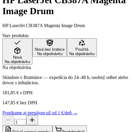
HP LaserJet CB387A Magenta
Image Drum
HP LaserJet CB387A Magenta Image Drum
Stav produktu
Nová bez krabice
Použitá
Na objednávku
Na objednávku
Nová
Na objednávku
Na objednávku
Skladom v Bratislave — expedícia do 24–48 h, osobný odber alebo
dovoz s inštaláciou.
181,85 €
s DPH
147,85 €
bez DPH
Ponúkame aj prenájom už od 1 €/deň →
Získať cenovú ponuku
Predobjednať