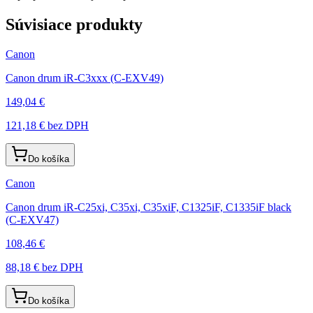
Súvisiace produkty
Canon
Canon drum iR-C3xxx (C-EXV49)
149,04 €
121,18 €
bez DPH
Do košíka
Canon
Canon drum iR-C25xi, C35xi, C35xiF, C1325iF, C1335iF black
(C-EXV47)
108,46 €
88,18 €
bez DPH
Do košíka