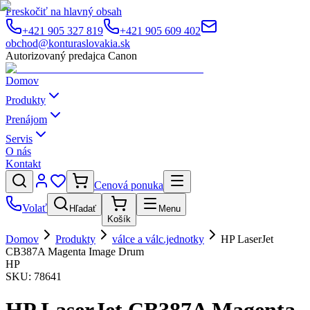
Preskočiť na hlavný obsah
+421 905 327 819
+421 905 609 402
obchod@konturaslovakia.sk
Autorizovaný predajca Canon
Domov
Produkty
Prenájom
Servis
O nás
Kontakt
Cenová ponuka
Volať
Hľadať
Menu
Košík
Domov
Produkty
válce a válc.jednotky
HP LaserJet
CB387A Magenta Image Drum
HP
SKU:
78641