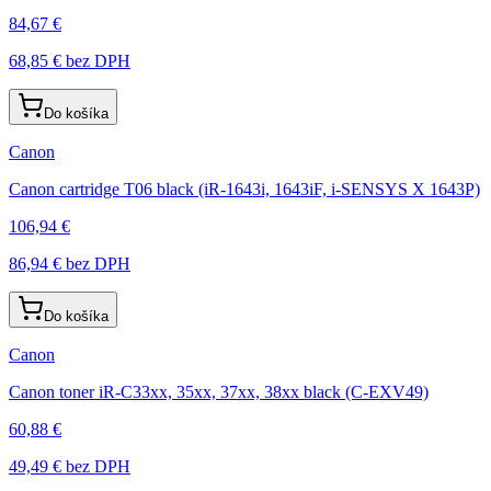
84,67 €
68,85 €
bez DPH
Do košíka
Canon
Canon cartridge T06 black (iR-1643i, 1643iF, i-SENSYS X 1643P)
106,94 €
86,94 €
bez DPH
Do košíka
Canon
Canon toner iR-C33xx, 35xx, 37xx, 38xx black (C-EXV49)
60,88 €
49,49 €
bez DPH