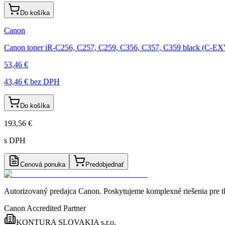
Do košíka
Canon
Canon toner iR-C256, C257, C259, C356, C357, C359 black (C-E
53,46 €
43,46 €
bez DPH
Do košíka
193,56 €
s DPH
Cenová ponuka
Predobjednať
Autorizovaný predajca Canon
. Poskytujeme komplexné riešenia pre t
Canon Accredited Partner
KONTURA SLOVAKIA s.r.o.