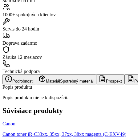
30 rokov na trhu
1000+ spokojných klientov
Servis do 24 hodín
Doprava zadarmo
Záruka
12 mesiacov
Technická podpora
Podrobnosti
Materiál
Spotrebný materiál
Prospekt
P
Popis produktu
Popis produktu nie je k dispozícii.
Súvisiace produkty
Canon
Canon toner iR-C33xx, 35xx, 37xx, 38xx magenta (C-EXV49)