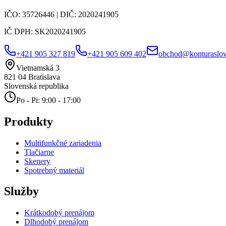
IČO:
35726446
| DIČ:
2020241905
IČ DPH:
SK2020241905
+421 905 327 819
+421 905 609 402
obchod@konturaslov
Vietnamská 3
821 04
Bratislava
Slovenská republika
Po - Pi: 9:00 - 17:00
Produkty
Multifunkčné zariadenia
Tlačiarne
Skenery
Spotrebný materiál
Služby
Krátkodobý prenájom
Dlhodobý prenájom