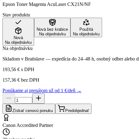
Epson Toner Magenta AcuLaser CX21N/NF
Stav produktu
Nová bez krabice
Použitá
Na objednávku
Na objednávku
Nová
Na objednávku
Na objednávku
Skladom v Bratislave — expedícia do 24–48 h, osobný odber alebo do
193,56 €
s DPH
157,36 €
bez DPH
Ponúkame aj prenájom už od 1 €/deň →
Získať cenovú ponuku
Predobjednať
Canon Accredited Partner