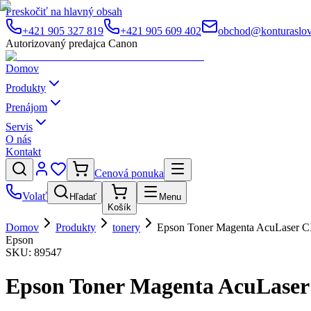
Preskočiť na hlavný obsah
+421 905 327 819
+421 905 609 402
obchod@konturaslov
Autorizovaný predajca Canon
Domov
Produkty
Prenájom
Servis
O nás
Kontakt
Cenová ponuka
Volať
Hľadať
Menu
Košík
Domov
Produkty
tonery
Epson Toner Magenta AcuLaser
Epson
SKU:
89547
Epson Toner Magenta AcuLase