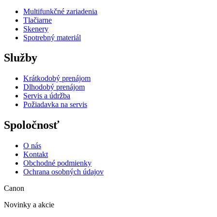
Multifunkčné zariadenia
Tlačiarne
Skenery
Spotrebný materiál
Služby
Krátkodobý prenájom
Dlhodobý prenájom
Servis a údržba
Požiadavka na servis
Spoločnosť
O nás
Kontakt
Obchodné podmienky
Ochrana osobných údajov
Canon
Novinky a akcie