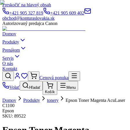
Preskočiť na hlavný obsah
+421 905 327 819
+421 905 609 402
obchod@konturaslovakia.sk
Autorizovaný predajca Canon
Domov
Produkty
Prenájom
Servis
O nás
Kontakt
Cenová ponuka
Volať
Hľadať
Menu
Košík
Domov
Produkty
tonery
Epson Toner Magenta AcuLaser
C1100
Epson
SKU:
89522