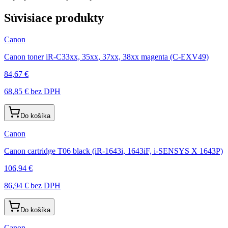
Súvisiace produkty
Canon
Canon toner iR-C33xx, 35xx, 37xx, 38xx magenta (C-EXV49)
84,67 €
68,85 €
bez DPH
Do košíka
Canon
Canon cartridge T06 black (iR-1643i, 1643iF, i-SENSYS X 1643P)
106,94 €
86,94 €
bez DPH
Do košíka
Canon