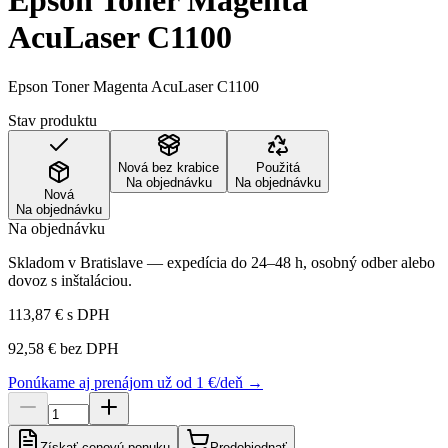
Epson Toner Magenta
AcuLaser C1100
Epson Toner Magenta AcuLaser C1100
Stav produktu
Nová bez krabice
Použitá
Na objednávku
Na objednávku
Nová
Na objednávku
Na objednávku
Skladom v Bratislave — expedícia do 24–48 h, osobný odber alebo
dovoz s inštaláciou.
113,87 €
s DPH
92,58 €
bez DPH
Ponúkame aj prenájom už od 1 €/deň →
Získať cenovú ponuku
Predobjednať