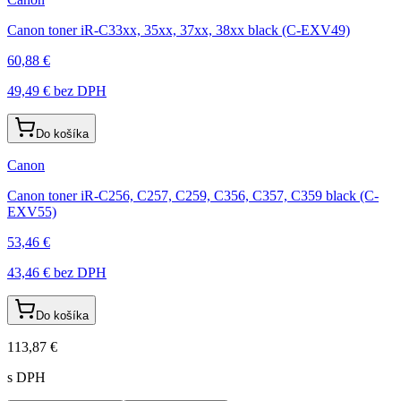
Canon toner iR-C33xx, 35xx, 37xx, 38xx black (C-EXV49)
60,88 €
49,49 €
bez DPH
Do košíka
Canon
Canon toner iR-C256, C257, C259, C356, C357, C359 black (C-
EXV55)
53,46 €
43,46 €
bez DPH
Do košíka
113,87 €
s DPH