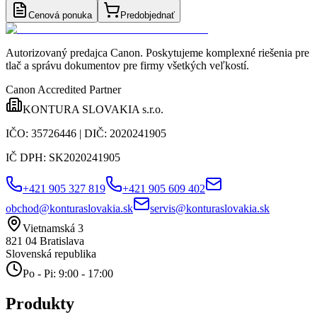
Cenová ponuka
Predobjednať
Autorizovaný predajca Canon
. Poskytujeme komplexné riešenia pre
tlač a správu dokumentov pre firmy všetkých veľkostí.
Canon Accredited Partner
KONTURA SLOVAKIA s.r.o.
IČO:
35726446
| DIČ:
2020241905
IČ DPH:
SK2020241905
+421 905 327 819
+421 905 609 402
obchod@konturaslovakia.sk
servis@konturaslovakia.sk
Vietnamská 3
821 04
Bratislava
Slovenská republika
Po - Pi: 9:00 - 17:00
Produkty