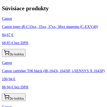
Súvisiace produkty
Canon
Canon toner iR-C33xx, 35xx, 37xx, 38xx magenta (C-EXV49)
84,67 €
68,85 €
bez DPH
Do košíka
Canon
Canon cartridge T06 black (iR-1643i, 1643iF, i-SENSYS X 1643P)
106,94 €
86,94 €
bez DPH
Do košíka
Canon