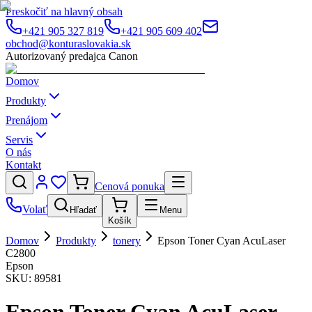
Preskočiť na hlavný obsah
+421 905 327 819
+421 905 609 402
obchod@konturaslovakia.sk
Autorizovaný predajca Canon
Domov
Produkty
Prenájom
Servis
O nás
Kontakt
Cenová ponuka
Volať
Hľadať
Menu
Košík
Domov
Produkty
tonery
Epson Toner Cyan AcuLaser
C2800
Epson
SKU:
89581