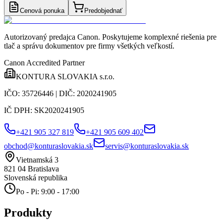
Cenová ponuka
Predobjednať
Autorizovaný predajca Canon
. Poskytujeme komplexné riešenia pre
tlač a správu dokumentov pre firmy všetkých veľkostí.
Canon Accredited Partner
KONTURA SLOVAKIA s.r.o.
IČO:
35726446
| DIČ:
2020241905
IČ DPH:
SK2020241905
+421 905 327 819
+421 905 609 402
obchod@konturaslovakia.sk
servis@konturaslovakia.sk
Vietnamská 3
821 04
Bratislava
Slovenská republika
Po - Pi: 9:00 - 17:00
Produkty