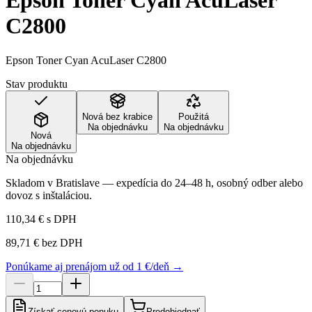
Epson Toner Cyan AcuLaser
C2800
Epson Toner Cyan AcuLaser C2800
Stav produktu
Nová bez krabice
Použitá
Na objednávku
Na objednávku
Nová
Na objednávku
Na objednávku
Skladom v Bratislave — expedícia do 24–48 h, osobný odber alebo
dovoz s inštaláciou.
110,34 €
s DPH
89,71 €
bez DPH
Ponúkame aj prenájom už od 1 €/deň →
Získať cenovú ponuku
Predobjednať