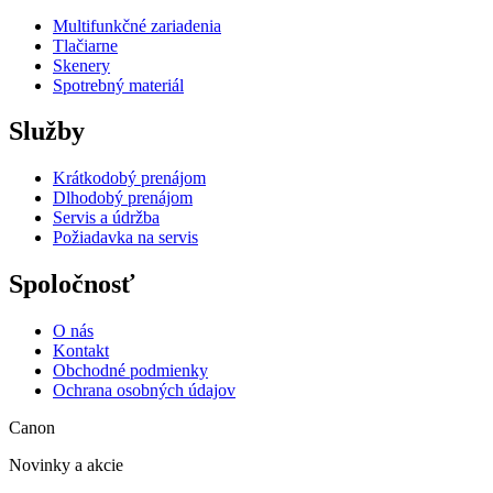
Multifunkčné zariadenia
Tlačiarne
Skenery
Spotrebný materiál
Služby
Krátkodobý prenájom
Dlhodobý prenájom
Servis a údržba
Požiadavka na servis
Spoločnosť
O nás
Kontakt
Obchodné podmienky
Ochrana osobných údajov
Canon
Novinky a akcie