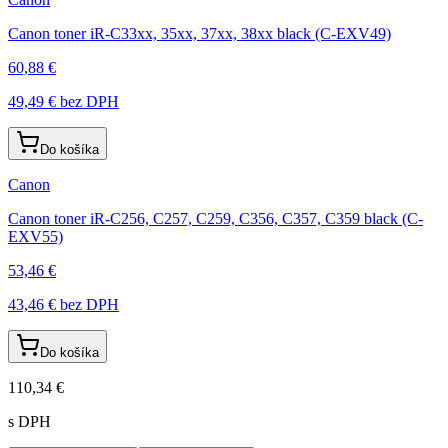
Canon toner iR-C33xx, 35xx, 37xx, 38xx black (C-EXV49)
60,88 €
49,49 €
bez DPH
Do košíka
Canon
Canon toner iR-C256, C257, C259, C356, C357, C359 black (C-
EXV55)
53,46 €
43,46 €
bez DPH
Do košíka
110,34 €
s DPH