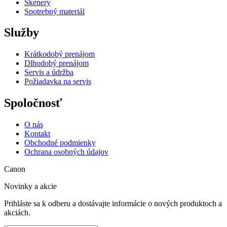
Skenery
Spotrebný materiál
Služby
Krátkodobý prenájom
Dlhodobý prenájom
Servis a údržba
Požiadavka na servis
Spoločnosť
O nás
Kontakt
Obchodné podmienky
Ochrana osobných údajov
Canon
Novinky a akcie
Prihláste sa k odberu a dostávajte informácie o nových produktoch a
akciách.