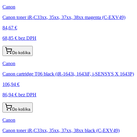
Canon
Canon toner iR-C33xx, 35xx, 37xx, 38xx magenta (C-EXV49)
84,67 €
68,85 €
bez DPH
Do košíka
Canon
Canon cartridge T06 black (iR-1643i, 1643iF, i-SENSYS X 1643P)
106,94 €
86,94 €
bez DPH
Do košíka
Canon
Canon toner iR-C33xx, 35xx, 37xx, 38xx black (C-EXV49)