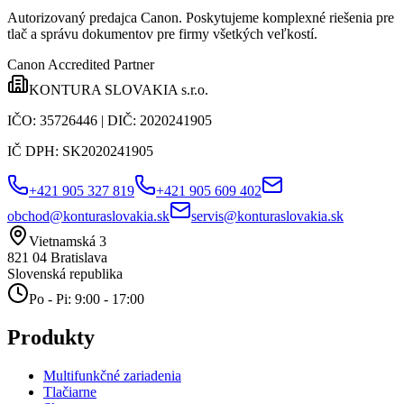
Autorizovaný predajca Canon
. Poskytujeme komplexné riešenia pre
tlač a správu dokumentov pre firmy všetkých veľkostí.
Canon Accredited Partner
KONTURA SLOVAKIA s.r.o.
IČO:
35726446
| DIČ:
2020241905
IČ DPH:
SK2020241905
+421 905 327 819
+421 905 609 402
obchod@konturaslovakia.sk
servis@konturaslovakia.sk
Vietnamská 3
821 04
Bratislava
Slovenská republika
Po - Pi: 9:00 - 17:00
Produkty
Multifunkčné zariadenia
Tlačiarne