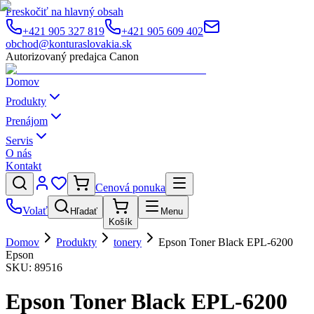
Preskočiť na hlavný obsah
+421 905 327 819
+421 905 609 402
obchod@konturaslovakia.sk
Autorizovaný predajca Canon
Domov
Produkty
Prenájom
Servis
O nás
Kontakt
Cenová ponuka
Volať
Hľadať
Menu
Košík
Domov
Produkty
tonery
Epson Toner Black EPL-6200
Epson
SKU:
89516
Epson Toner Black EPL-6200