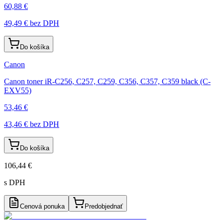
60,88 €
49,49 €
bez DPH
Do košíka
Canon
Canon toner iR-C256, C257, C259, C356, C357, C359 black (C-
EXV55)
53,46 €
43,46 €
bez DPH
Do košíka
106,44 €
s DPH
Cenová ponuka
Predobjednať