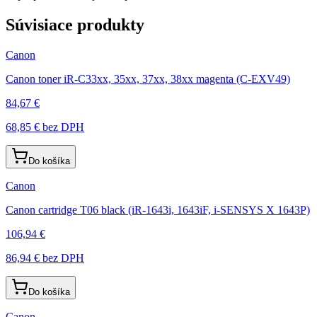
Súvisiace produkty
Canon
Canon toner iR-C33xx, 35xx, 37xx, 38xx magenta (C-EXV49)
84,67 €
68,85 €
bez DPH
Do košíka
Canon
Canon cartridge T06 black (iR-1643i, 1643iF, i-SENSYS X 1643P)
106,94 €
86,94 €
bez DPH
Do košíka
Canon