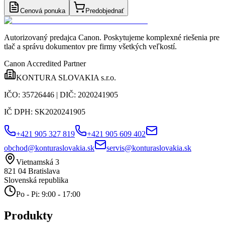
Cenová ponuka
Predobjednať
Autorizovaný predajca Canon
. Poskytujeme komplexné riešenia pre
tlač a správu dokumentov pre firmy všetkých veľkostí.
Canon Accredited Partner
KONTURA SLOVAKIA s.r.o.
IČO:
35726446
| DIČ:
2020241905
IČ DPH:
SK2020241905
+421 905 327 819
+421 905 609 402
obchod@konturaslovakia.sk
servis@konturaslovakia.sk
Vietnamská 3
821 04
Bratislava
Slovenská republika
Po - Pi: 9:00 - 17:00
Produkty