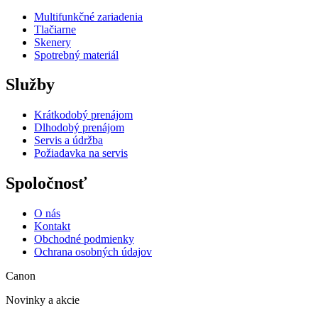
Multifunkčné zariadenia
Tlačiarne
Skenery
Spotrebný materiál
Služby
Krátkodobý prenájom
Dlhodobý prenájom
Servis a údržba
Požiadavka na servis
Spoločnosť
O nás
Kontakt
Obchodné podmienky
Ochrana osobných údajov
Canon
Novinky a akcie