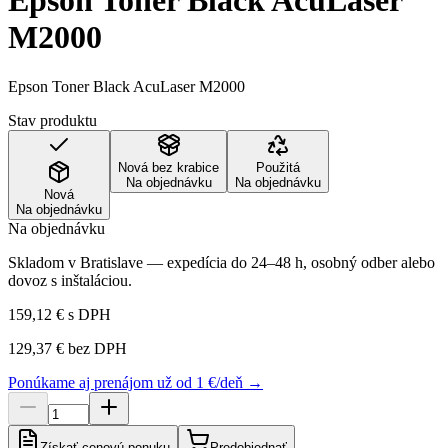
Epson Toner Black AcuLaser
M2000
Epson Toner Black AcuLaser M2000
Stav produktu
Nová bez krabice
Použitá
Na objednávku
Na objednávku
Nová
Na objednávku
Na objednávku
Skladom v Bratislave — expedícia do 24–48 h, osobný odber alebo
dovoz s inštaláciou.
159,12 €
s DPH
129,37 €
bez DPH
Ponúkame aj prenájom už od 1 €/deň →
Získať cenovú ponuku
Predobjednať