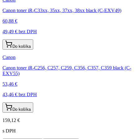
Canon toner iR-C33xx, 35xx, 37xx, 38xx black (C-EXV49)
60,88 €
49,49 €
bez DPH
Do košíka
Canon
Canon toner iR-C256, C257, C259, C356, C357, C359 black (C-
EXV55)
53,46 €
43,46 €
bez DPH
Do košíka
159,12 €
s DPH