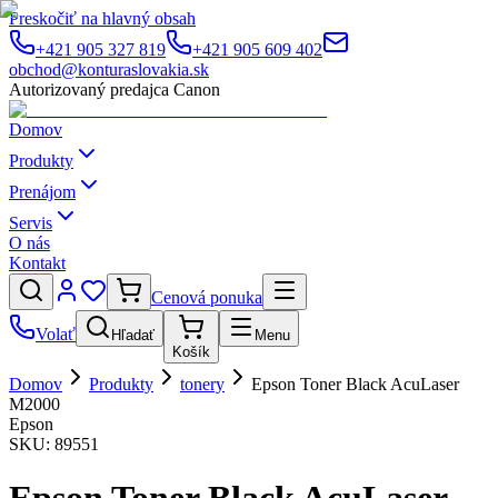
Preskočiť na hlavný obsah
+421 905 327 819
+421 905 609 402
obchod@konturaslovakia.sk
Autorizovaný predajca Canon
Domov
Produkty
Prenájom
Servis
O nás
Kontakt
Cenová ponuka
Volať
Hľadať
Menu
Košík
Domov
Produkty
tonery
Epson Toner Black AcuLaser
M2000
Epson
SKU:
89551