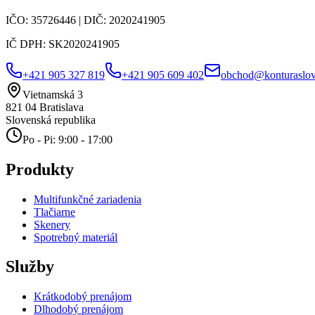
IČO:
35726446
| DIČ:
2020241905
IČ DPH:
SK2020241905
+421 905 327 819
+421 905 609 402
obchod@konturaslov
Vietnamská 3
821 04
Bratislava
Slovenská republika
Po - Pi: 9:00 - 17:00
Produkty
Multifunkčné zariadenia
Tlačiarne
Skenery
Spotrebný materiál
Služby
Krátkodobý prenájom
Dlhodobý prenájom