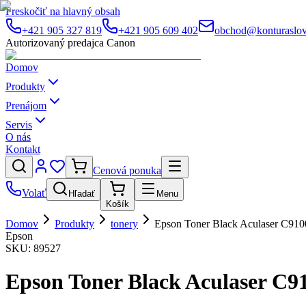
Preskočiť na hlavný obsah
+421 905 327 819
+421 905 609 402
obchod@konturaslov
Autorizovaný predajca Canon
Domov
Produkty
Prenájom
Servis
O nás
Kontakt
Cenová ponuka
Volať
Hľadať
Menu
Košík
Domov
Produkty
tonery
Epson Toner Black Aculaser C910
Epson
SKU:
89527
Epson Toner Black Aculaser C9