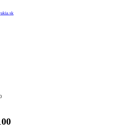
akia.sk
0
100