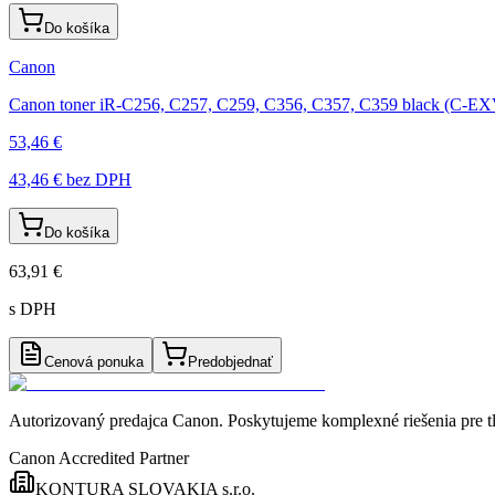
Do košíka
Canon
Canon toner iR-C256, C257, C259, C356, C357, C359 black (C-E
53,46 €
43,46 €
bez DPH
Do košíka
63,91 €
s DPH
Cenová ponuka
Predobjednať
Autorizovaný predajca Canon
. Poskytujeme komplexné riešenia pre t
Canon Accredited Partner
KONTURA SLOVAKIA s.r.o.