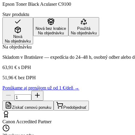
Epson Toner Black Aculaser C9100
Stav produktu
Nová bez krabice
Použitá
Na objednávku
Na objednávku
Nová
Na objednávku
Na objednávku
Skladom v Bratislave — expedícia do 24–48 h, osobný odber alebo do
63,91 €
s DPH
51,96 €
bez DPH
Ponúkame aj prenájom už od 1 €/deň →
Získať cenovú ponuku
Predobjednať
Canon Accredited Partner