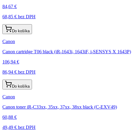
84,67 €
68,85 €
bez DPH
Do košíka
Canon
Canon cartridge T06 black (iR-1643i, 1643iF, i-SENSYS X 1643P)
106,94 €
86,94 €
bez DPH
Do košíka
Canon
Canon toner iR-C33xx, 35xx, 37xx, 38xx black (C-EXV49)
60,88 €
49,49 €
bez DPH