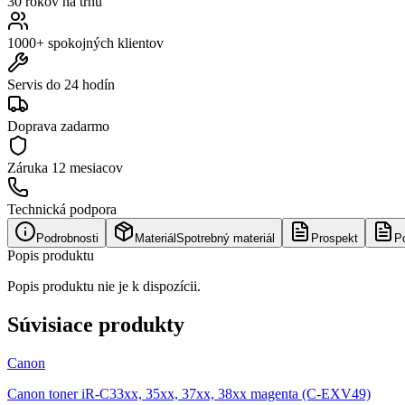
30 rokov na trhu
1000+ spokojných klientov
Servis do 24 hodín
Doprava zadarmo
Záruka
12 mesiacov
Technická podpora
Podrobnosti
Materiál
Spotrebný materiál
Prospekt
P
Popis produktu
Popis produktu nie je k dispozícii.
Súvisiace produkty
Canon
Canon toner iR-C33xx, 35xx, 37xx, 38xx magenta (C-EXV49)