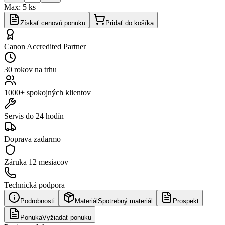
Max:
5
ks
Získať cenovú ponuku
Pridať do košíka
Canon Accredited Partner
30 rokov na trhu
1000+ spokojných klientov
Servis do 24 hodín
Doprava zadarmo
Záruka
12 mesiacov
Technická podpora
Podrobnosti
Materiál
Spotrebný materiál
Prospekt
Ponuka
Vyžiadať ponuku