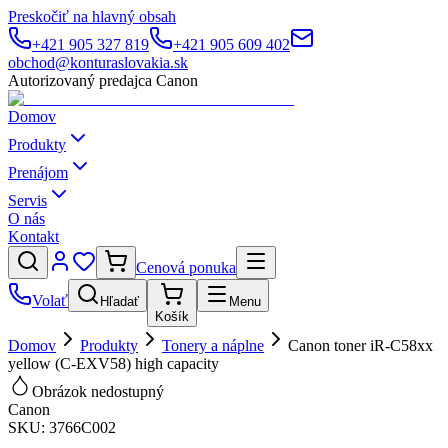
Preskočiť na hlavný obsah
+421 905 327 819
+421 905 609 402
obchod@konturaslovakia.sk
Autorizovaný predajca Canon
Domov
Produkty
Prenájom
Servis
O nás
Kontakt
Cenová ponuka
Volať
Hľadať
Menu
Košík
Domov
Produkty
Tonery a náplne
Canon toner iR-C58xx
yellow (C-EXV58) high capacity
Obrázok nedostupný
Canon
SKU:
3766C002