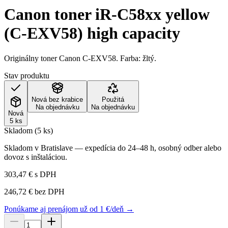
Canon toner iR-C58xx yellow
(C-EXV58) high capacity
Originálny toner Canon C-EXV58. Farba: žltý.
Stav produktu
Nová bez krabice
Použitá
Na objednávku
Na objednávku
Nová
5 ks
Skladom (5 ks)
Skladom v Bratislave — expedícia do 24–48 h, osobný odber alebo
dovoz s inštaláciou.
303,47 €
s DPH
246,72 €
bez DPH
Ponúkame aj prenájom už od 1 €/deň →