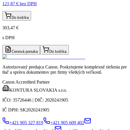
121,87 €
bez DPH
Do košíka
303,47 €
s DPH
Cenová ponuka
Do košíka
Autorizovaný predajca Canon
. Poskytujeme komplexné riešenia pre
tlač a správu dokumentov pre firmy všetkých veľkostí.
Canon Accredited Partner
KONTURA SLOVAKIA s.r.o.
IČO:
35726446
| DIČ:
2020241905
IČ DPH:
SK2020241905
+421 905 327 819
+421 905 609 402