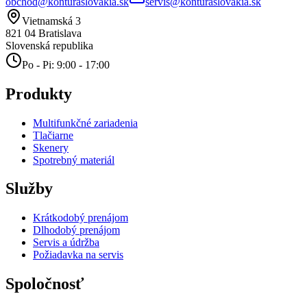
obchod@konturaslovakia.sk
servis@konturaslovakia.sk
Vietnamská 3
821 04
Bratislava
Slovenská republika
Po - Pi: 9:00 - 17:00
Produkty
Multifunkčné zariadenia
Tlačiarne
Skenery
Spotrebný materiál
Služby
Krátkodobý prenájom
Dlhodobý prenájom
Servis a údržba
Požiadavka na servis
Spoločnosť