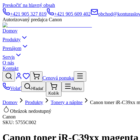
Preskočiť na hlavný obsah
+421 905 327 819
+421 905 609 402
obchod@konturaslov
Autorizovaný predajca Canon
Domov
Produkty
Prenájom
Servis
O nás
Kontakt
Cenová ponuka
Volať
Hľadať
Menu
Košík
Domov
Produkty
Tonery a náplne
Canon toner iR-C39xx 
Obrázok nedostupný
Canon
SKU:
5755C002
Canon toner iR-C39xx magent