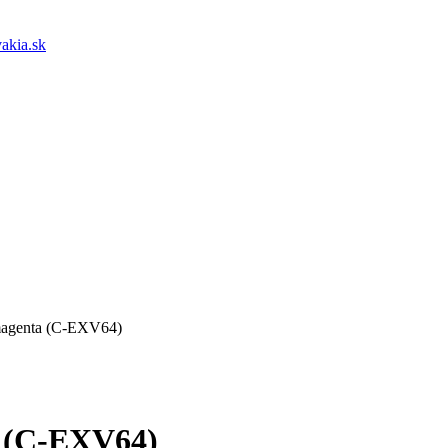
akia.sk
magenta (C-EXV64)
a (C-EXV64)