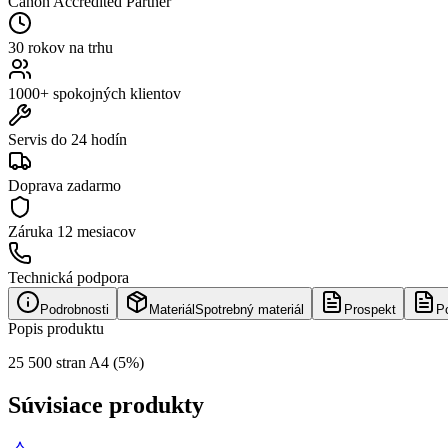
Canon Accredited Partner
30 rokov na trhu
1000+ spokojných klientov
Servis do 24 hodín
Doprava zadarmo
Záruka
12 mesiacov
Technická podpora
Podrobnosti
Materiál
Spotrebný materiál
Prospekt
P
Popis produktu
25 500 stran A4 (5%)
Súvisiace produkty