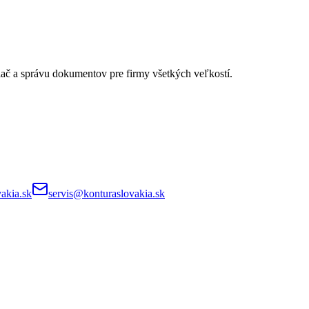
lač a správu dokumentov pre firmy všetkých veľkostí.
akia.sk
servis@konturaslovakia.sk