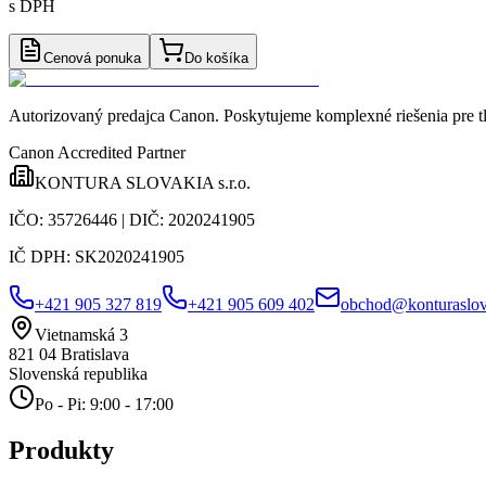
s DPH
Cenová ponuka
Do košíka
Autorizovaný predajca Canon
. Poskytujeme komplexné riešenia pre t
Canon Accredited Partner
KONTURA SLOVAKIA s.r.o.
IČO:
35726446
| DIČ:
2020241905
IČ DPH:
SK2020241905
+421 905 327 819
+421 905 609 402
obchod@konturaslov
Vietnamská 3
821 04
Bratislava
Slovenská republika
Po - Pi: 9:00 - 17:00
Produkty