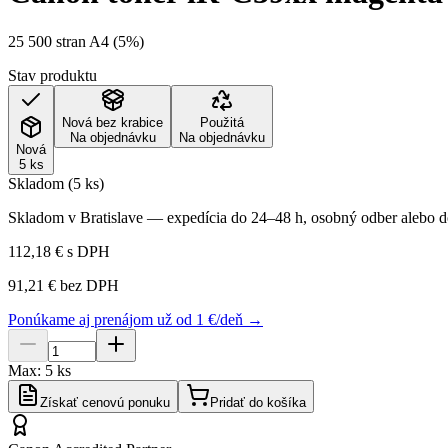
25 500 stran A4 (5%)
Stav produktu
Nová bez krabice
Použitá
Na objednávku
Na objednávku
Nová
5 ks
Skladom (5 ks)
Skladom v Bratislave — expedícia do 24–48 h, osobný odber alebo do
112,18 €
s DPH
91,21 €
bez DPH
Ponúkame aj prenájom už od 1 €/deň →
Max:
5
ks
Získať cenovú ponuku
Pridať do košíka