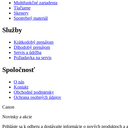
Multifunkčné zariadenia
Tlačiarne
Skenery
Spotrebný materiál
Služby
Krátkodobý prenájom
Dlhodobý prenájom
Servis a údržba
Požiadavka na servis
Spoločnosť
O nás
Kontakt
Obchodné podmienky
Ochrana osobných údajov
Canon
Novinky a akcie
Prihláste sa k odberu a dostávajte informácie o nových produktoch a 