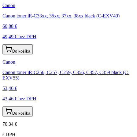
Canon
Canon toner iR-C33xx, 35xx, 37xx, 38xx black (C-EXV49)
60,88 €
49,49 €
bez DPH
Do košíka
Canon
Canon toner iR-C256, C257, C259, C356, C357, C359 black (C-
EXV55)
53,46 €
43,46 €
bez DPH
Do košíka
70,34 €
s DPH