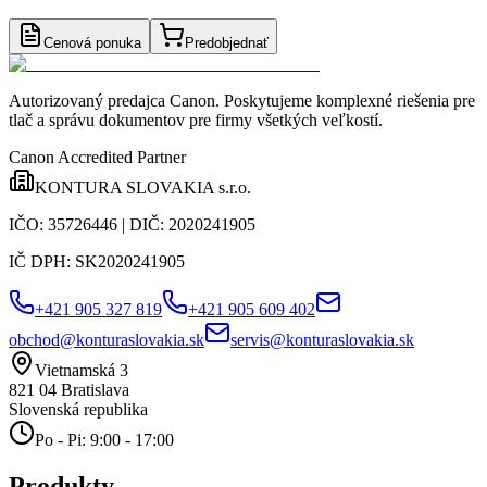
Cenová ponuka
Predobjednať
Autorizovaný predajca Canon
. Poskytujeme komplexné riešenia pre
tlač a správu dokumentov pre firmy všetkých veľkostí.
Canon Accredited Partner
KONTURA SLOVAKIA s.r.o.
IČO:
35726446
| DIČ:
2020241905
IČ DPH:
SK2020241905
+421 905 327 819
+421 905 609 402
obchod@konturaslovakia.sk
servis@konturaslovakia.sk
Vietnamská 3
821 04
Bratislava
Slovenská republika
Po - Pi: 9:00 - 17:00
Produkty