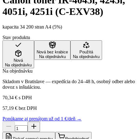
Canon toner IR-4045i, 4245i,
4051i, 4251i (C-EXV38)
kapacita 34 200 stran A4 (5%)
Stav produktu
Nová bez krabice
Použitá
Na objednávku
Na objednávku
Nová
Na objednávku
Na objednávku
Skladom v Bratislave — expedícia do 24–48 h, osobný odber alebo
dovoz s inštaláciou.
70,34 €
s DPH
57,19 €
bez DPH
Ponúkame aj prenájom už od 1 €/deň →
Získať cenovú ponuku
Predobjednať