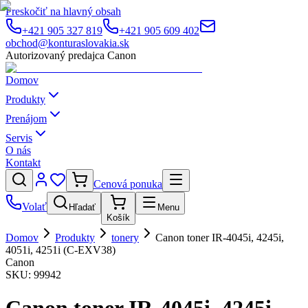
Preskočiť na hlavný obsah
+421 905 327 819
+421 905 609 402
obchod@konturaslovakia.sk
Autorizovaný predajca Canon
Domov
Produkty
Prenájom
Servis
O nás
Kontakt
Cenová ponuka
Volať
Hľadať
Menu
Košík
Domov
Produkty
tonery
Canon toner IR-4045i, 4245i,
4051i, 4251i (C-EXV38)
Canon
SKU:
99942