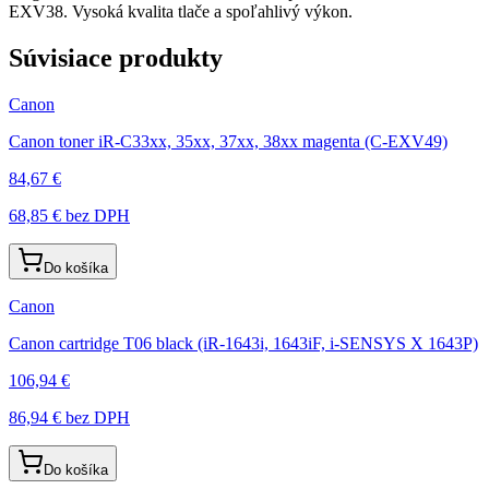
EXV38. Vysoká kvalita tlače a spoľahlivý výkon.
Súvisiace produkty
Canon
Canon toner iR-C33xx, 35xx, 37xx, 38xx magenta (C-EXV49)
84,67 €
68,85 €
bez DPH
Do košíka
Canon
Canon cartridge T06 black (iR-1643i, 1643iF, i-SENSYS X 1643P)
106,94 €
86,94 €
bez DPH
Do košíka