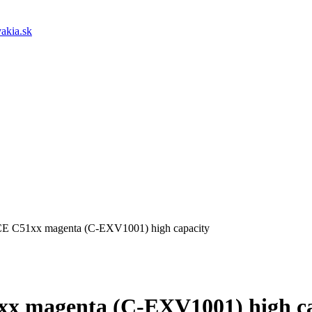
akia.sk
E C51xx magenta (C-EXV1001) high capacity
x magenta (C-EXV1001) high ca