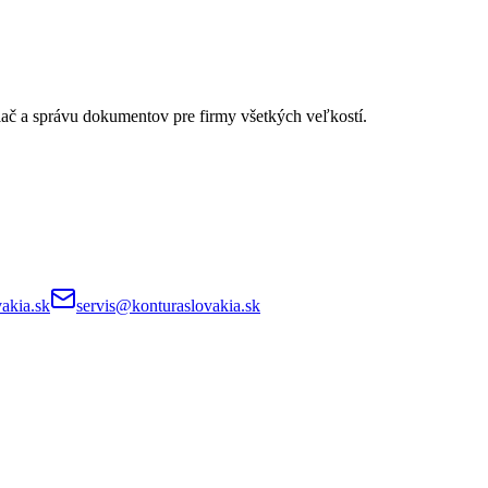
lač a správu dokumentov pre firmy všetkých veľkostí.
akia.sk
servis@konturaslovakia.sk