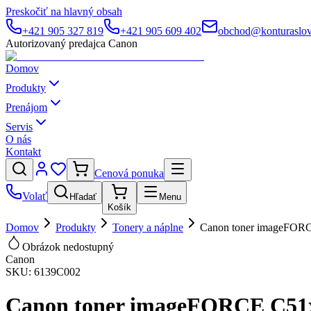
Preskočiť na hlavný obsah
+421 905 327 819
+421 905 609 402
obchod@konturaslov
Autorizovaný predajca Canon
Domov
Produkty
Prenájom
Servis
O nás
Kontakt
Cenová ponuka
Volať
Hľadať
Menu
Košík
Domov
Produkty
Tonery a náplne
Canon toner imageFORC
Obrázok nedostupný
Canon
SKU:
6139C002
Canon toner imageFORCE C51x