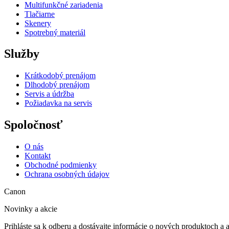
Multifunkčné zariadenia
Tlačiarne
Skenery
Spotrebný materiál
Služby
Krátkodobý prenájom
Dlhodobý prenájom
Servis a údržba
Požiadavka na servis
Spoločnosť
O nás
Kontakt
Obchodné podmienky
Ochrana osobných údajov
Canon
Novinky a akcie
Prihláste sa k odberu a dostávajte informácie o nových produktoch a 