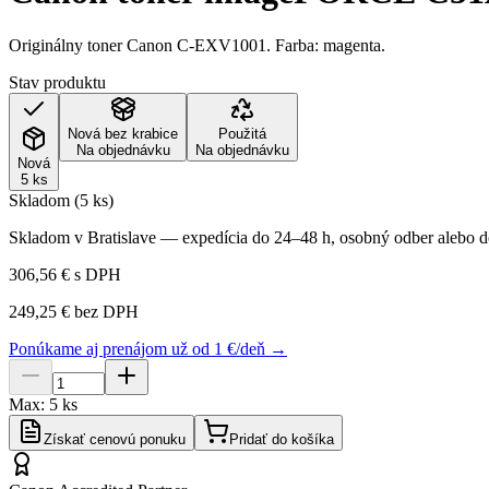
Originálny toner Canon C-EXV1001. Farba: magenta.
Stav produktu
Nová bez krabice
Použitá
Na objednávku
Na objednávku
Nová
5 ks
Skladom (5 ks)
Skladom v Bratislave — expedícia do 24–48 h, osobný odber alebo do
306,56 €
s DPH
249,25 €
bez DPH
Ponúkame aj prenájom už od 1 €/deň →
Max:
5
ks
Získať cenovú ponuku
Pridať do košíka