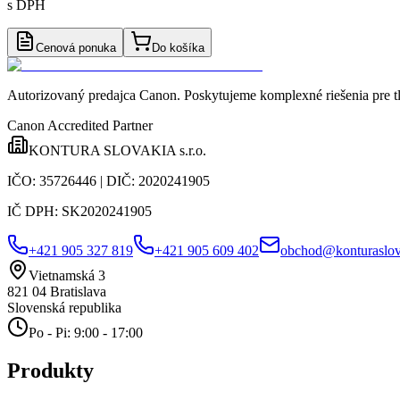
s DPH
Cenová ponuka
Do košíka
Autorizovaný predajca Canon
. Poskytujeme komplexné riešenia pre t
Canon Accredited Partner
KONTURA SLOVAKIA s.r.o.
IČO:
35726446
| DIČ:
2020241905
IČ DPH:
SK2020241905
+421 905 327 819
+421 905 609 402
obchod@konturaslov
Vietnamská 3
821 04
Bratislava
Slovenská republika
Po - Pi: 9:00 - 17:00
Produkty