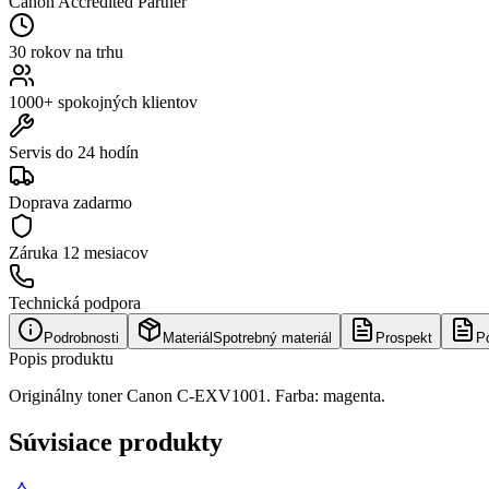
Canon Accredited Partner
30 rokov na trhu
1000+ spokojných klientov
Servis do 24 hodín
Doprava zadarmo
Záruka
12 mesiacov
Technická podpora
Podrobnosti
Materiál
Spotrebný materiál
Prospekt
P
Popis produktu
Originálny toner Canon C-EXV1001. Farba: magenta.
Súvisiace produkty