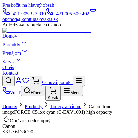
Preskočiť na hlavný obsah
+421 905 327 819
+421 905 609 402
obchod@konturaslovakia.sk
Autorizovaný predajca Canon
Domov
Produkty
Prenájom
Servis
O nás
Kontakt
Cenová ponuka
Volať
Hľadať
Menu
Košík
Domov
Produkty
Tonery a náplne
Canon toner
imageFORCE C51xx cyan (C-EXV1001) high capacity
Obrázok nedostupný
Canon
SKU:
6138C002