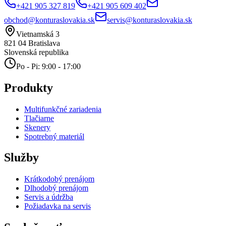
+421 905 327 819
+421 905 609 402
obchod@konturaslovakia.sk
servis@konturaslovakia.sk
Vietnamská 3
821 04
Bratislava
Slovenská republika
Po - Pi: 9:00 - 17:00
Produkty
Multifunkčné zariadenia
Tlačiarne
Skenery
Spotrebný materiál
Služby
Krátkodobý prenájom
Dlhodobý prenájom
Servis a údržba
Požiadavka na servis