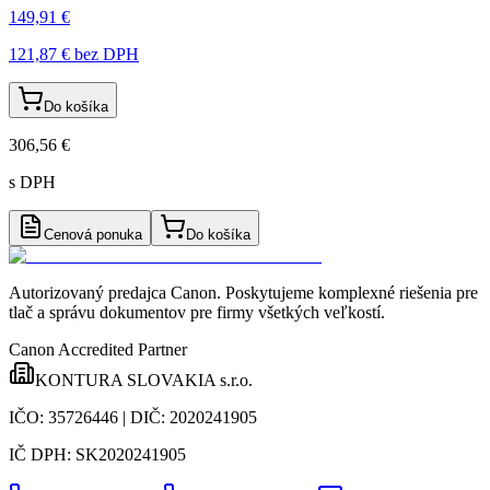
149,91 €
121,87 €
bez DPH
Do košíka
306,56 €
s DPH
Cenová ponuka
Do košíka
Autorizovaný predajca Canon
. Poskytujeme komplexné riešenia pre
tlač a správu dokumentov pre firmy všetkých veľkostí.
Canon Accredited Partner
KONTURA SLOVAKIA s.r.o.
IČO:
35726446
| DIČ:
2020241905
IČ DPH:
SK2020241905