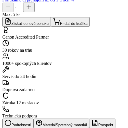
Max:
5
ks
Získať cenovú ponuku
Pridať do košíka
Canon Accredited Partner
30 rokov na trhu
1000+ spokojných klientov
Servis do 24 hodín
Doprava zadarmo
Záruka
12 mesiacov
Technická podpora
Podrobnosti
Materiál
Spotrebný materiál
Prospekt