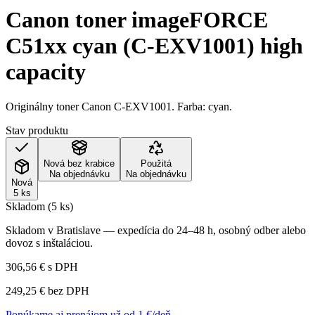
Canon toner imageFORCE
C51xx cyan (C-EXV1001) high
capacity
Originálny toner Canon C-EXV1001. Farba: cyan.
Stav produktu
Nová bez krabice
Použitá
Na objednávku
Na objednávku
Nová
5 ks
Skladom (5 ks)
Skladom v Bratislave — expedícia do 24–48 h, osobný odber alebo
dovoz s inštaláciou.
306,56 €
s DPH
249,25 €
bez DPH
Ponúkame aj prenájom už od 1 €/deň →