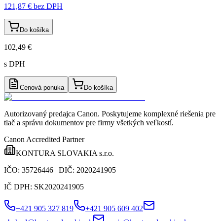
121,87 €
bez DPH
Do košíka
102,49 €
s DPH
Cenová ponuka
Do košíka
Autorizovaný predajca Canon
. Poskytujeme komplexné riešenia pre
tlač a správu dokumentov pre firmy všetkých veľkostí.
Canon Accredited Partner
KONTURA SLOVAKIA s.r.o.
IČO:
35726446
| DIČ:
2020241905
IČ DPH:
SK2020241905
+421 905 327 819
+421 905 609 402