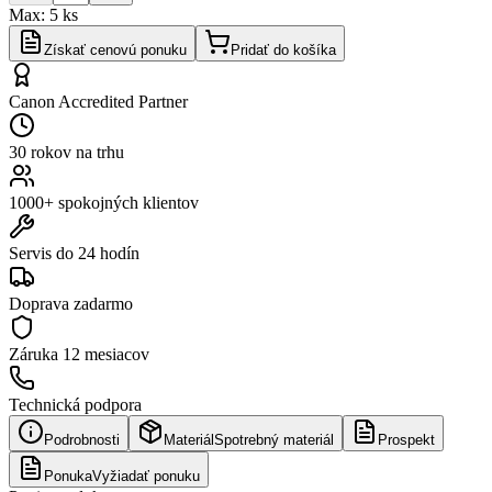
Max:
5
ks
Získať cenovú ponuku
Pridať do košíka
Canon Accredited Partner
30 rokov na trhu
1000+ spokojných klientov
Servis do 24 hodín
Doprava zadarmo
Záruka
12 mesiacov
Technická podpora
Podrobnosti
Materiál
Spotrebný materiál
Prospekt
Ponuka
Vyžiadať ponuku