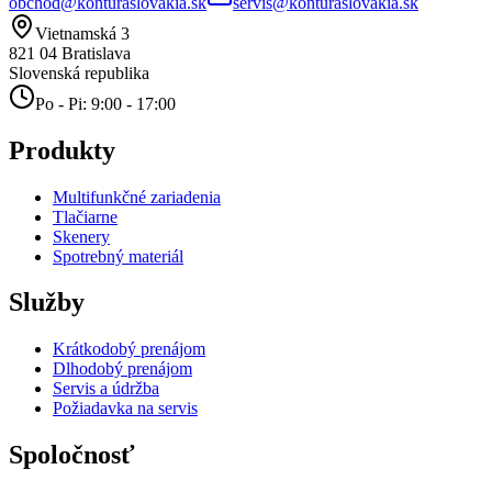
obchod@konturaslovakia.sk
servis@konturaslovakia.sk
Vietnamská 3
821 04
Bratislava
Slovenská republika
Po - Pi: 9:00 - 17:00
Produkty
Multifunkčné zariadenia
Tlačiarne
Skenery
Spotrebný materiál
Služby
Krátkodobý prenájom
Dlhodobý prenájom
Servis a údržba
Požiadavka na servis
Spoločnosť