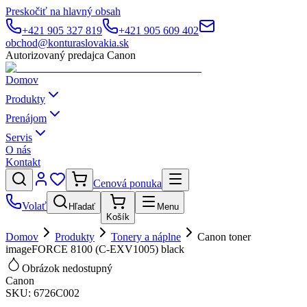
Preskočiť na hlavný obsah
+421 905 327 819
+421 905 609 402
obchod@konturaslovakia.sk
Autorizovaný predajca Canon
Domov
Produkty
Prenájom
Servis
O nás
Kontakt
Cenová ponuka
Volať
Hľadať
Menu
Košík
Domov
Produkty
Tonery a náplne
Canon toner
imageFORCE 8100 (C-EXV1005) black
Obrázok nedostupný
Canon
SKU:
6726C002