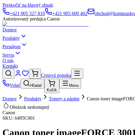
Preskočiť na hlavný obsah
+421 905 327 819
+421 905 609 402
obchod@konturaslov
Autorizovaný predajca Canon
Domov
Produkty
Prenájom
Servis
O nás
Kontakt
Cenová ponuka
Volať
Hľadať
Menu
Košík
Domov
Produkty
Tonery a náplne
Canon toner imageFORC
Obrázok nedostupný
Canon
SKU:
6495C001
Canon toner imageFORCE 3001