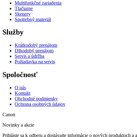
Multifunkčné zariadenia
Tlačiarne
Skenery
Spotrebný materiál
Služby
Krátkodobý prenájom
Dlhodobý prenájom
Servis a údržba
Požiadavka na servis
Spoločnosť
O nás
Kontakt
Obchodné podmienky
Ochrana osobných údajov
Canon
Novinky a akcie
Prihláste sa k odberu a dostávajte informácie o nových produktoch a 