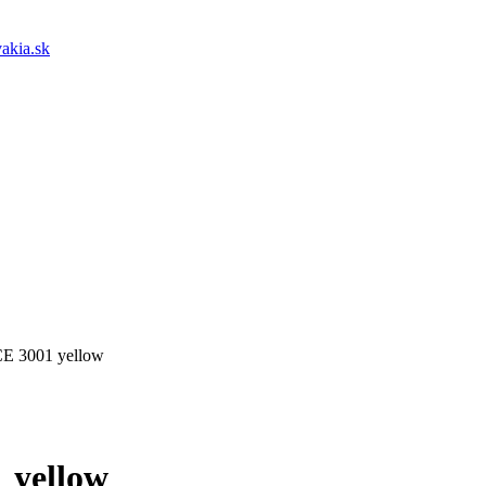
akia.sk
E 3001 yellow
 yellow