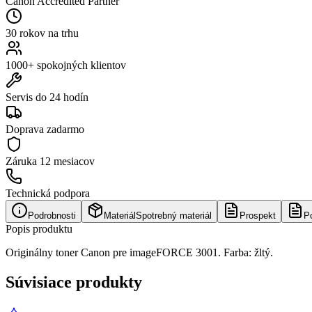
Canon Accredited Partner
30 rokov na trhu
1000+ spokojných klientov
Servis do 24 hodín
Doprava zadarmo
Záruka
12 mesiacov
Technická podpora
Podrobnosti
Materiál
Spotrebný materiál
Prospekt
P
Popis produktu
Originálny toner Canon pre imageFORCE 3001. Farba: žltý.
Súvisiace produkty