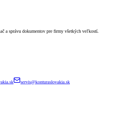
lač a správu dokumentov pre firmy všetkých veľkostí.
akia.sk
servis@konturaslovakia.sk