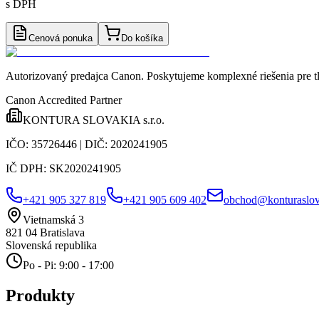
s DPH
Cenová ponuka
Do košíka
Autorizovaný predajca Canon
. Poskytujeme komplexné riešenia pre t
Canon Accredited Partner
KONTURA SLOVAKIA s.r.o.
IČO:
35726446
| DIČ:
2020241905
IČ DPH:
SK2020241905
+421 905 327 819
+421 905 609 402
obchod@konturaslov
Vietnamská 3
821 04
Bratislava
Slovenská republika
Po - Pi: 9:00 - 17:00
Produkty