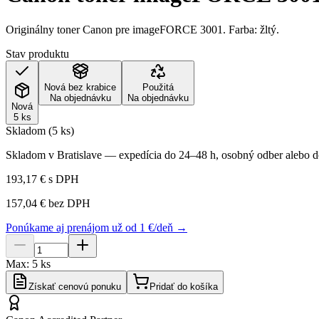
Originálny toner Canon pre imageFORCE 3001. Farba: žltý.
Stav produktu
Nová bez krabice
Použitá
Na objednávku
Na objednávku
Nová
5 ks
Skladom (5 ks)
Skladom v Bratislave — expedícia do 24–48 h, osobný odber alebo do
193,17 €
s DPH
157,04 €
bez DPH
Ponúkame aj prenájom už od 1 €/deň →
Max:
5
ks
Získať cenovú ponuku
Pridať do košíka