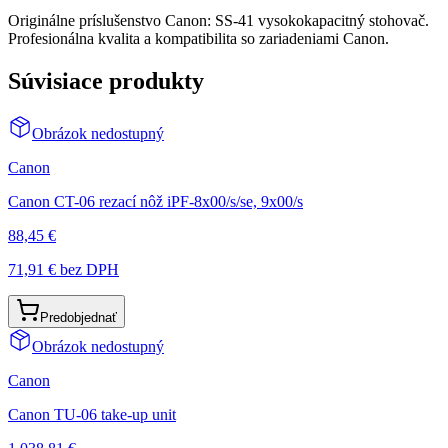
Originálne príslušenstvo Canon: SS-41 vysokokapacitný stohovač.
Profesionálna kvalita a kompatibilita so zariadeniami Canon.
Súvisiace produkty
Obrázok nedostupný
Canon
Canon CT-06 rezací nôž iPF-8x00/s/se, 9x00/s
88,45 €
71,91 €
bez DPH
Predobjednať
Obrázok nedostupný
Canon
Canon TU-06 take-up unit