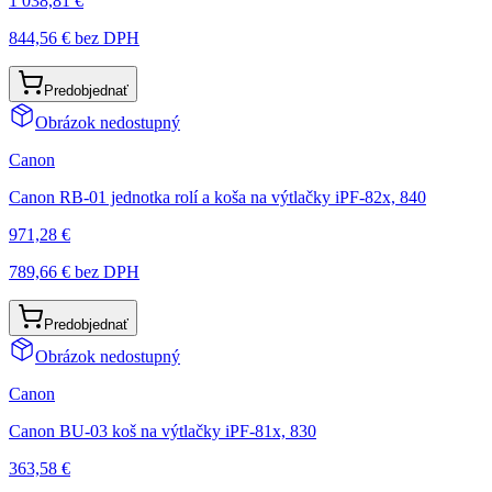
1 038,81 €
844,56 €
bez DPH
Predobjednať
Obrázok nedostupný
Canon
Canon RB-01 jednotka rolí a koša na výtlačky iPF-82x, 840
971,28 €
789,66 €
bez DPH
Predobjednať
Obrázok nedostupný
Canon
Canon BU-03 koš na výtlačky iPF-81x, 830
363,58 €