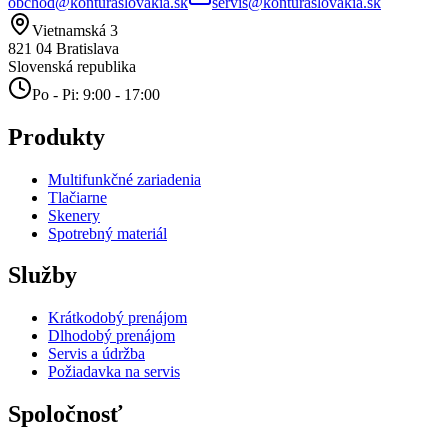
obchod@konturaslovakia.sk
servis@konturaslovakia.sk
Vietnamská 3
821 04
Bratislava
Slovenská republika
Po - Pi: 9:00 - 17:00
Produkty
Multifunkčné zariadenia
Tlačiarne
Skenery
Spotrebný materiál
Služby
Krátkodobý prenájom
Dlhodobý prenájom
Servis a údržba
Požiadavka na servis
Spoločnosť