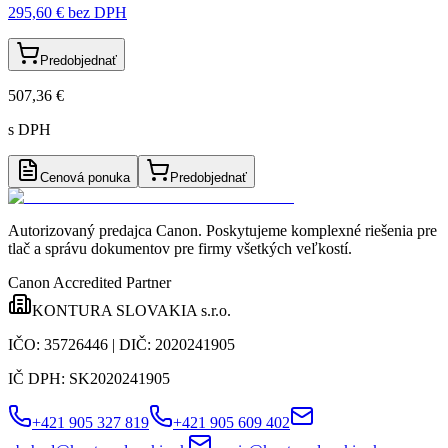
295,60 €
bez DPH
Predobjednať
507,36 €
s DPH
Cenová ponuka
Predobjednať
Autorizovaný predajca Canon
. Poskytujeme komplexné riešenia pre
tlač a správu dokumentov pre firmy všetkých veľkostí.
Canon Accredited Partner
KONTURA SLOVAKIA s.r.o.
IČO:
35726446
| DIČ:
2020241905
IČ DPH:
SK2020241905
+421 905 327 819
+421 905 609 402