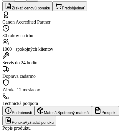
Získať cenovú ponuku
Predobjednať
Canon Accredited Partner
30 rokov na trhu
1000+ spokojných klientov
Servis do 24 hodín
Doprava zadarmo
Záruka
12 mesiacov
Technická podpora
Podrobnosti
Materiál
Spotrebný materiál
Prospekt
Ponuka
Vyžiadať ponuku
Popis produktu