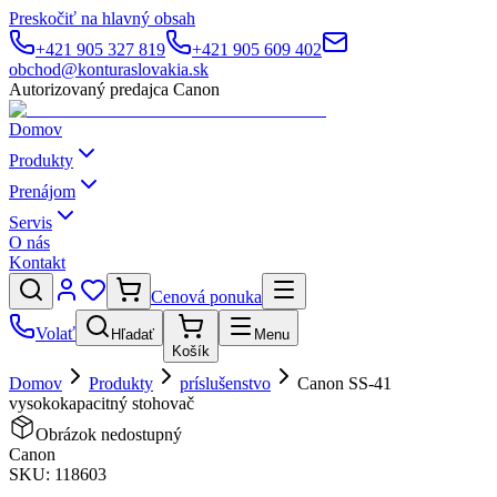
Preskočiť na hlavný obsah
+421 905 327 819
+421 905 609 402
obchod@konturaslovakia.sk
Autorizovaný predajca Canon
Domov
Produkty
Prenájom
Servis
O nás
Kontakt
Cenová ponuka
Volať
Hľadať
Menu
Košík
Domov
Produkty
príslušenstvo
Canon SS-41
vysokokapacitný stohovač
Obrázok nedostupný
Canon
SKU:
118603