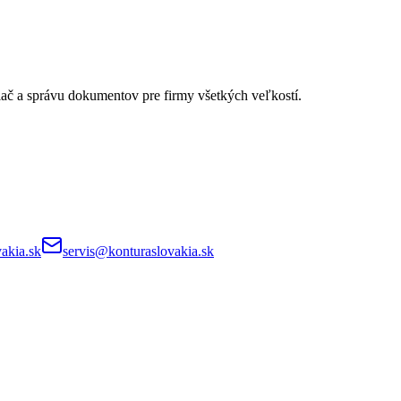
lač a správu dokumentov pre firmy všetkých veľkostí.
akia.sk
servis@konturaslovakia.sk