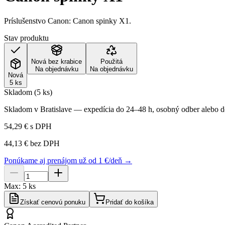
Príslušenstvo Canon: Canon spinky X1.
Stav produktu
Nová bez krabice
Použitá
Na objednávku
Na objednávku
Nová
5 ks
Skladom (5 ks)
Skladom v Bratislave — expedícia do 24–48 h, osobný odber alebo do
54,29 €
s DPH
44,13 €
bez DPH
Ponúkame aj prenájom už od 1 €/deň →
Max:
5
ks
Získať cenovú ponuku
Pridať do košíka