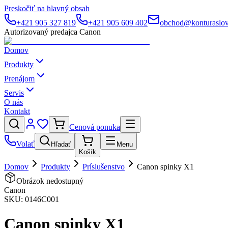
Preskočiť na hlavný obsah
+421 905 327 819
+421 905 609 402
obchod@konturaslov
Autorizovaný predajca Canon
Domov
Produkty
Prenájom
Servis
O nás
Kontakt
Cenová ponuka
Volať
Hľadať
Menu
Košík
Domov
Produkty
Príslušenstvo
Canon spinky X1
Obrázok nedostupný
Canon
SKU:
0146C001
Canon spinky X1