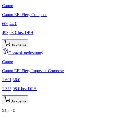
Canon
Canon EFI Fiery Compose
606,44 €
493,03 €
bez DPH
Do košíka
Obrázok nedostupný
Canon
Canon EFI Fiery Impose + Compose
1 691,36 €
1 375,08 €
bez DPH
Do košíka
54,29 €