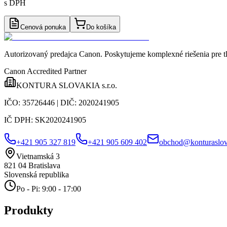
s DPH
Cenová ponuka
Do košíka
Autorizovaný predajca Canon
. Poskytujeme komplexné riešenia pre t
Canon Accredited Partner
KONTURA SLOVAKIA s.r.o.
IČO:
35726446
| DIČ:
2020241905
IČ DPH:
SK2020241905
+421 905 327 819
+421 905 609 402
obchod@konturaslov
Vietnamská 3
821 04
Bratislava
Slovenská republika
Po - Pi: 9:00 - 17:00
Produkty