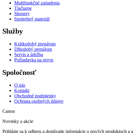
Multifunkčné zariadenia
Tlačiarne
Skenery
Spotrebný materiál
Služby
Krátkodobý prenájom
Dlhodobý prenájom
Servis a údržba
Požiadavka na servis
Spoločnosť
O nás
Kontakt
Obchodné podmienky
Ochrana osobných údajov
Canon
Novinky a akcie
Prihláste sa k odberu a dostávajte informácie o nových produktoch a 