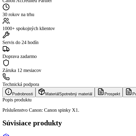
Canon Accredited Partner
30 rokov na trhu
1000+ spokojných klientov
Servis do 24 hodín
Doprava zadarmo
Záruka
12 mesiacov
Technická podpora
Podrobnosti
Materiál
Spotrebný materiál
Prospekt
P
Popis produktu
Príslušenstvo Canon: Canon spinky X1.
Súvisiace produkty