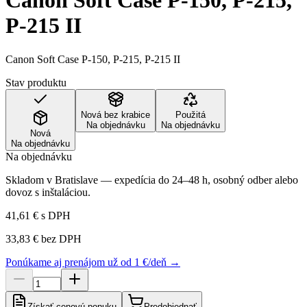
Canon Soft Case P-150, P-215,
P-215 II
Canon Soft Case P-150, P-215, P-215 II
Stav produktu
Nová bez krabice
Použitá
Na objednávku
Na objednávku
Nová
Na objednávku
Na objednávku
Skladom v Bratislave — expedícia do 24–48 h, osobný odber alebo
dovoz s inštaláciou.
41,61 €
s DPH
33,83 €
bez DPH
Ponúkame aj prenájom už od 1 €/deň →
Získať cenovú ponuku
Predobjednať