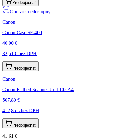
Predobjednať
Obrázok nedostupný
Canon
Canon Case SF-400
40,00 €
32,51 €
bez DPH
Predobjednať
Canon
Canon Flatbed Scanner Unit 102 A4
507,80 €
412,85 €
bez DPH
Predobjednať
41,61 €