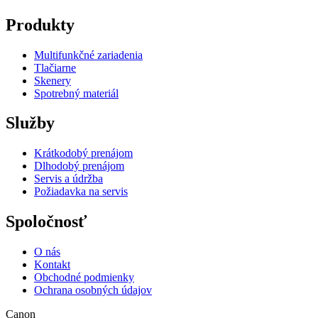
Produkty
Multifunkčné zariadenia
Tlačiarne
Skenery
Spotrebný materiál
Služby
Krátkodobý prenájom
Dlhodobý prenájom
Servis a údržba
Požiadavka na servis
Spoločnosť
O nás
Kontakt
Obchodné podmienky
Ochrana osobných údajov
Canon