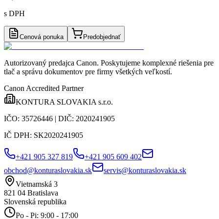
s DPH
Cenová ponuka
Predobjednať
Autorizovaný predajca Canon
. Poskytujeme komplexné riešenia pre
tlač a správu dokumentov pre firmy všetkých veľkostí.
Canon Accredited Partner
KONTURA SLOVAKIA s.r.o.
IČO:
35726446
| DIČ:
2020241905
IČ DPH:
SK2020241905
+421 905 327 819
+421 905 609 402
obchod@konturaslovakia.sk
servis@konturaslovakia.sk
Vietnamská 3
821 04
Bratislava
Slovenská republika
Po - Pi: 9:00 - 17:00