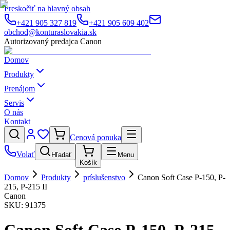
Preskočiť na hlavný obsah
+421 905 327 819
+421 905 609 402
obchod@konturaslovakia.sk
Autorizovaný predajca Canon
Domov
Produkty
Prenájom
Servis
O nás
Kontakt
Cenová ponuka
Volať
Hľadať
Menu
Košík
Domov
Produkty
príslušenstvo
Canon Soft Case P-150, P-
215, P-215 II
Canon
SKU:
91375