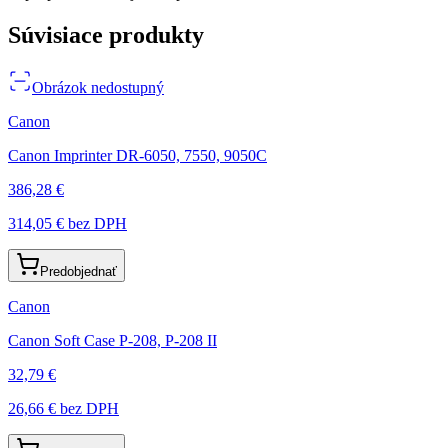
Súvisiace produkty
Obrázok nedostupný
Canon
Canon Imprinter DR-6050, 7550, 9050C
386,28 €
314,05 €
bez DPH
Predobjednať
Canon
Canon Soft Case P-208, P-208 II
32,79 €
26,66 €
bez DPH