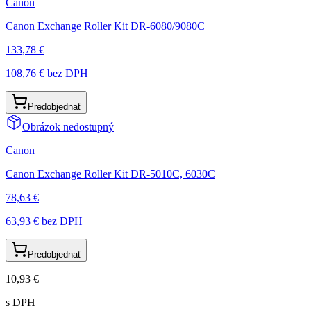
Canon
Canon Exchange Roller Kit DR-6080/9080C
133,78 €
108,76 €
bez DPH
Predobjednať
Obrázok nedostupný
Canon
Canon Exchange Roller Kit DR-5010C, 6030C
78,63 €
63,93 €
bez DPH
Predobjednať
10,93 €
s DPH