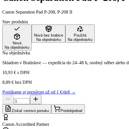
Canon Separation Pad P-208, P-208 II
Stav produktu
Nová bez krabice
Použitá
Na objednávku
Na objednávku
Nová
Na objednávku
Na objednávku
Skladom v Bratislave — expedícia do 24–48 h, osobný odber alebo do
10,93 €
s DPH
8,89 €
bez DPH
Ponúkame aj prenájom už od 1 €/deň →
Získať cenovú ponuku
Predobjednať
Canon Accredited Partner