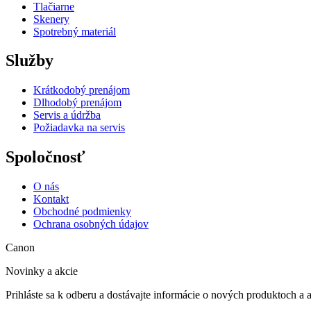
Tlačiarne
Skenery
Spotrebný materiál
Služby
Krátkodobý prenájom
Dlhodobý prenájom
Servis a údržba
Požiadavka na servis
Spoločnosť
O nás
Kontakt
Obchodné podmienky
Ochrana osobných údajov
Canon
Novinky a akcie
Prihláste sa k odberu a dostávajte informácie o nových produktoch a 