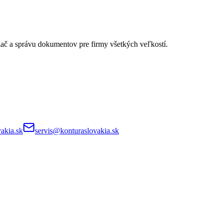
lač a správu dokumentov pre firmy všetkých veľkostí.
akia.sk
servis@konturaslovakia.sk