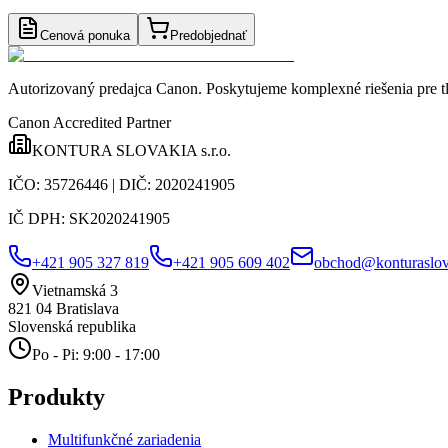
Cenová ponuka
Predobjednať
Autorizovaný predajca Canon
. Poskytujeme komplexné riešenia pre t
Canon Accredited Partner
KONTURA SLOVAKIA s.r.o.
IČO:
35726446
| DIČ:
2020241905
IČ DPH:
SK2020241905
+421 905 327 819
+421 905 609 402
obchod@konturaslov
Vietnamská 3
821 04
Bratislava
Slovenská republika
Po - Pi: 9:00 - 17:00
Produkty
Multifunkčné zariadenia