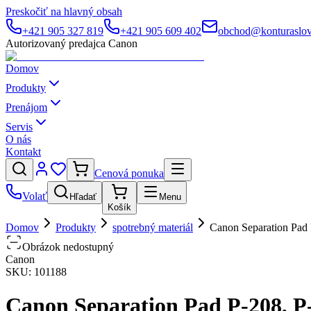
Preskočiť na hlavný obsah
+421 905 327 819
+421 905 609 402
obchod@konturaslov
Autorizovaný predajca Canon
Domov
Produkty
Prenájom
Servis
O nás
Kontakt
Cenová ponuka
Volať
Hľadať
Menu
Košík
Domov
Produkty
spotrebný materiál
Canon Separation Pad 
Obrázok nedostupný
Canon
SKU:
101188
Canon Separation Pad P-208, P-