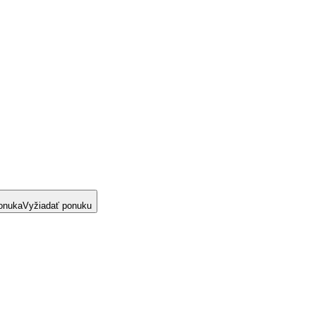
onuka
Vyžiadať ponuku