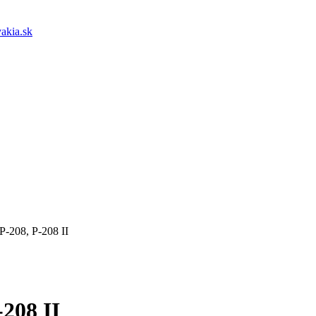
akia.sk
P-208, P-208 II
208 II