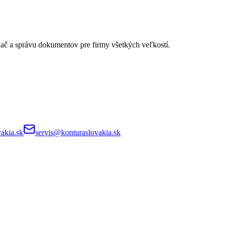
lač a správu dokumentov pre firmy všetkých veľkostí.
akia.sk
servis@konturaslovakia.sk