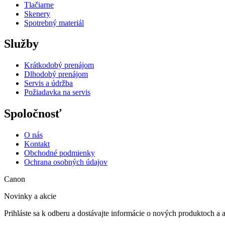
Tlačiarne
Skenery
Spotrebný materiál
Služby
Krátkodobý prenájom
Dlhodobý prenájom
Servis a údržba
Požiadavka na servis
Spoločnosť
O nás
Kontakt
Obchodné podmienky
Ochrana osobných údajov
Canon
Novinky a akcie
Prihláste sa k odberu a dostávajte informácie o nových produktoch a 