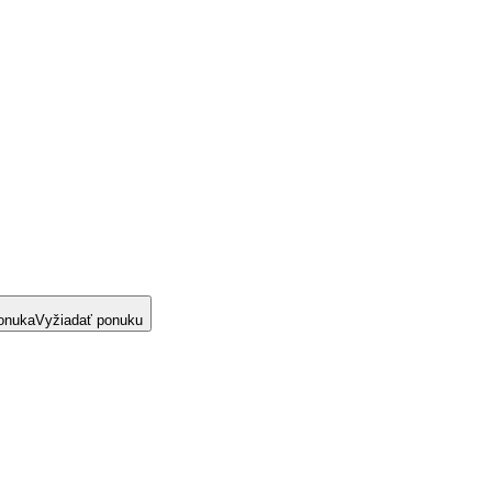
onuka
Vyžiadať ponuku