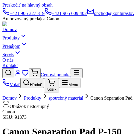
Preskočiť na hlavný obsah
+421 905 327 819
+421 905 609 402
obchod@konturaslov
Autorizovaný predajca Canon
Domov
Produkty
Prenájom
Servis
O nás
Kontakt
Cenová ponuka
Volať
Hľadať
Menu
Košík
Domov
Produkty
spotrebný materiál
Canon Separation Pad
Obrázok nedostupný
Canon
SKU:
91373
Canon Separation Pad P-150