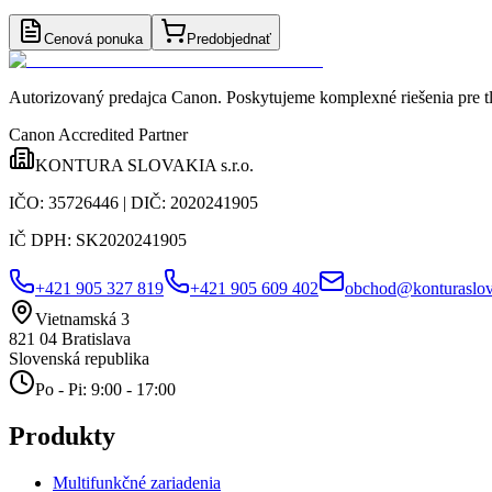
Cenová ponuka
Predobjednať
Autorizovaný predajca Canon
. Poskytujeme komplexné riešenia pre t
Canon Accredited Partner
KONTURA SLOVAKIA s.r.o.
IČO:
35726446
| DIČ:
2020241905
IČ DPH:
SK2020241905
+421 905 327 819
+421 905 609 402
obchod@konturaslov
Vietnamská 3
821 04
Bratislava
Slovenská republika
Po - Pi: 9:00 - 17:00
Produkty
Multifunkčné zariadenia