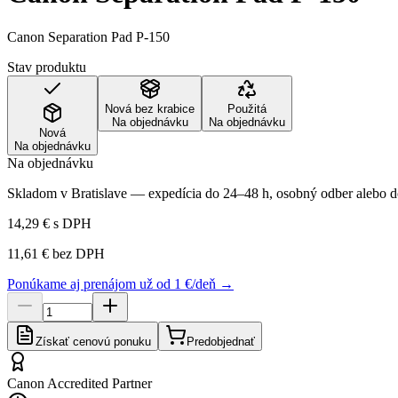
Canon Separation Pad P-150
Stav produktu
Nová bez krabice
Použitá
Na objednávku
Na objednávku
Nová
Na objednávku
Na objednávku
Skladom v Bratislave — expedícia do 24–48 h, osobný odber alebo do
14,29 €
s DPH
11,61 €
bez DPH
Ponúkame aj prenájom už od 1 €/deň →
Získať cenovú ponuku
Predobjednať
Canon Accredited Partner