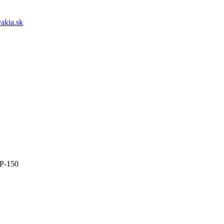
akia.sk
 P-150