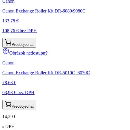
Canon
Canon Exchange Roller Kit DR-6080/9080C
133,78 €
108,76 €
bez DPH
Predobjednať
Obrázok nedostupný
Canon
Canon Exchange Roller Kit DR-5010C, 6030C
78,63 €
63,93 €
bez DPH
Predobjednať
14,29 €
s DPH