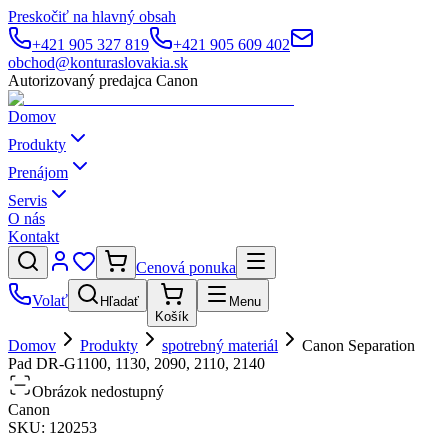
Preskočiť na hlavný obsah
+421 905 327 819
+421 905 609 402
obchod@konturaslovakia.sk
Autorizovaný predajca Canon
Domov
Produkty
Prenájom
Servis
O nás
Kontakt
Cenová ponuka
Volať
Hľadať
Menu
Košík
Domov
Produkty
spotrebný materiál
Canon Separation
Pad DR-G1100, 1130, 2090, 2110, 2140
Obrázok nedostupný
Canon
SKU:
120253