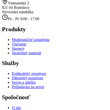
Vietnamská 3
821 04
Bratislava
Slovenská republika
Po - Pi: 9:00 - 17:00
Produkty
Multifunkčné zariadenia
Tlačiarne
Skenery
Spotrebný materiál
Služby
Krátkodobý prenájom
Dlhodobý prenájom
Servis a údržba
Požiadavka na servis
Spoločnosť
O nás