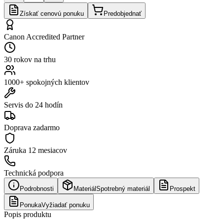
Získať cenovú ponuku
Predobjednať
Canon Accredited Partner
30 rokov na trhu
1000+ spokojných klientov
Servis do 24 hodín
Doprava zadarmo
Záruka
12 mesiacov
Technická podpora
Podrobnosti
Materiál
Spotrebný materiál
Prospekt
Ponuka
Vyžiadať ponuku
Popis produktu