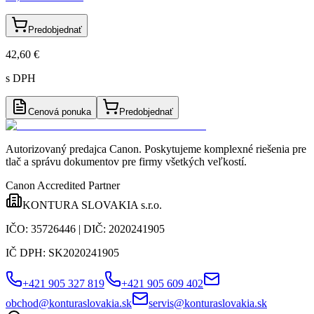
Predobjednať
42,60 €
s DPH
Cenová ponuka
Predobjednať
Autorizovaný predajca Canon
. Poskytujeme komplexné riešenia pre
tlač a správu dokumentov pre firmy všetkých veľkostí.
Canon Accredited Partner
KONTURA SLOVAKIA s.r.o.
IČO:
35726446
| DIČ:
2020241905
IČ DPH:
SK2020241905
+421 905 327 819
+421 905 609 402
obchod@konturaslovakia.sk
servis@konturaslovakia.sk