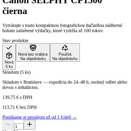
Canon SELPHY CP1500
čierna
Vytvárajte s touto kompaktnou fotografickou tlačiarňou nádherné
bohato zafarbené výtlačky, ktoré vydržia až 100 rokov.
Stav produktu
Nová bez krabice
Použitá
Na objednávku
Na objednávku
Nová
5 ks
Skladom (5 ks)
Skladom v Bratislave — expedícia do 24–48 h, osobný odber alebo
dovoz s inštaláciou.
139,75 €
s DPH
113,71 €
bez DPH
Ponúkame aj prenájom už od 1 €/deň →