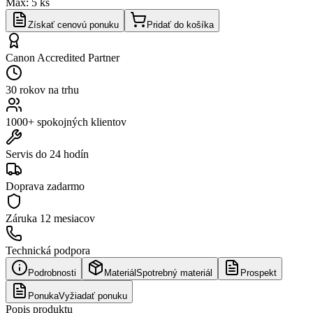
Max:
5
ks
Získať cenovú ponuku
Pridať do košíka
Canon Accredited Partner
30 rokov na trhu
1000+ spokojných klientov
Servis do 24 hodín
Doprava zadarmo
Záruka
12 mesiacov
Technická podpora
Podrobnosti
Materiál
Spotrebný materiál
Prospekt
Ponuka
Vyžiadať ponuku
Popis produktu