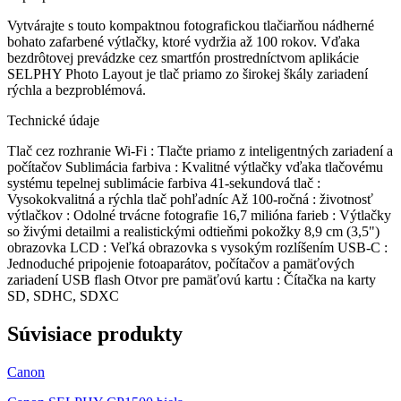
Vytvárajte s touto kompaktnou fotografickou tlačiarňou nádherné
bohato zafarbené výtlačky, ktoré vydržia až 100 rokov. Vďaka
bezdrôtovej prevádzke cez smartfón prostredníctvom aplikácie
SELPHY Photo Layout je tlač priamo zo širokej škály zariadení
rýchla a bezproblémová.
Technické údaje
Tlač cez rozhranie Wi-Fi : Tlačte priamo z inteligentných zariadení a
počítačov Sublimácia farbiva : Kvalitné výtlačky vďaka tlačovému
systému tepelnej sublimácie farbiva 41-sekundová tlač :
Vysokokvalitná a rýchla tlač pohľadníc Až 100-ročná : životnosť
výtlačkov : Odolné trvácne fotografie 16,7 milióna farieb : Výtlačky
so živými detailmi a realistickými odtieňmi pokožky 8,9 cm (3,5")
obrazovka LCD : Veľká obrazovka s vysokým rozlíšením USB-C :
Jednoduché pripojenie fotoaparátov, počítačov a pamäťových
zariadení USB flash Otvor pre pamäťovú kartu : Čítačka na karty
SD, SDHC, SDXC
Súvisiace produkty
Canon