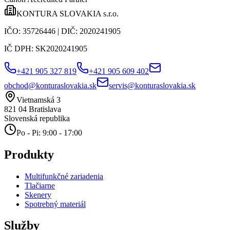
KONTURA SLOVAKIA s.r.o.
IČO:
35726446
| DIČ:
2020241905
IČ DPH:
SK2020241905
+421 905 327 819
+421 905 609 402
obchod@konturaslovakia.sk
servis@konturaslovakia.sk
Vietnamská 3
821 04
Bratislava
Slovenská republika
Po - Pi: 9:00 - 17:00
Produkty
Multifunkčné zariadenia
Tlačiarne
Skenery
Spotrebný materiál
Služby