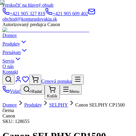
Preskočiť na hlavný obsah
+421 905 327 819
+421 905 609 402
obchod@konturaslovakia.sk
Autorizovaný predajca Canon
Domov
Produkty
Prenájom
Servis
O nás
Kontakt
Cenová ponuka
Volať
Hľadať
Menu
Košík
Domov
Produkty
SELPHY
Canon SELPHY CP1500
čierna
Canon
SKU:
128655