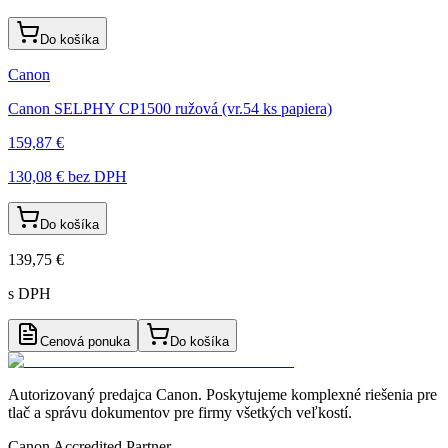
Do košíka
Canon
Canon SELPHY CP1500 ružová (vr.54 ks papiera)
159,87 €
130,08 €
bez DPH
Do košíka
139,75 €
s DPH
Cenová ponuka
Do košíka
Autorizovaný predajca Canon
. Poskytujeme komplexné riešenia pre
tlač a správu dokumentov pre firmy všetkých veľkostí.
Canon Accredited Partner