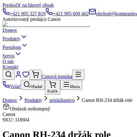
Preskočiť na hlavný obsah
+421 905 327 819
+421 905 609 402
obchod@konturaslov
Autorizovaný predajca Canon
Domov
Produkty
Prenájom
Servis
O nás
Kontakt
Cenová ponuka
Volať
Hľadať
Menu
Košík
Domov
Produkty
príslušenstvo
Canon RH-234 držák role
Obrázok nedostupný
Canon
SKU:
118604
Canon RH-234 držák role