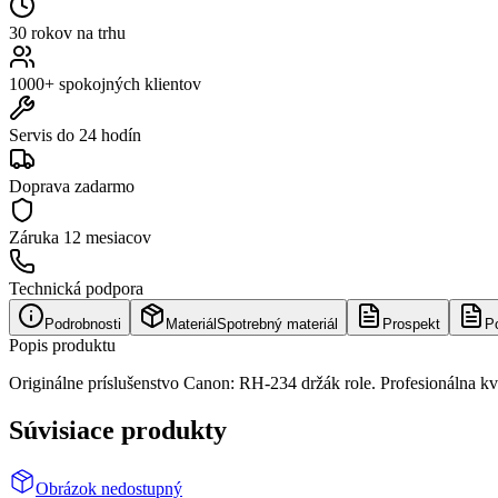
30 rokov na trhu
1000+ spokojných klientov
Servis do 24 hodín
Doprava zadarmo
Záruka
12 mesiacov
Technická podpora
Podrobnosti
Materiál
Spotrebný materiál
Prospekt
P
Popis produktu
Originálne príslušenstvo Canon: RH-234 držák role. Profesionálna kva
Súvisiace produkty
Obrázok nedostupný