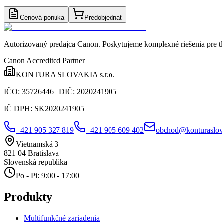
Cenová ponuka
Predobjednať
Autorizovaný predajca Canon
. Poskytujeme komplexné riešenia pre t
Canon Accredited Partner
KONTURA SLOVAKIA s.r.o.
IČO:
35726446
| DIČ:
2020241905
IČ DPH:
SK2020241905
+421 905 327 819
+421 905 609 402
obchod@konturaslov
Vietnamská 3
821 04
Bratislava
Slovenská republika
Po - Pi: 9:00 - 17:00
Produkty
Multifunkčné zariadenia