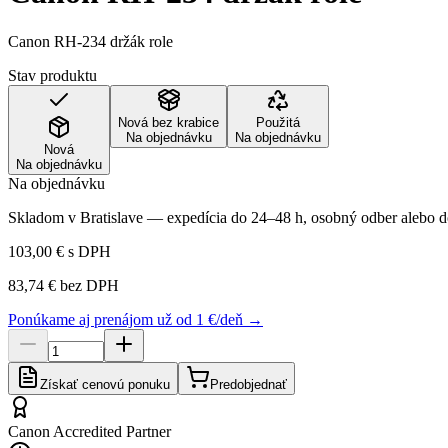
Canon RH-234 držák role
Stav produktu
Nová bez krabice
Použitá
Na objednávku
Na objednávku
Nová
Na objednávku
Na objednávku
Skladom v Bratislave — expedícia do 24–48 h, osobný odber alebo do
103,00 €
s DPH
83,74 €
bez DPH
Ponúkame aj prenájom už od 1 €/deň →
Získať cenovú ponuku
Predobjednať
Canon Accredited Partner