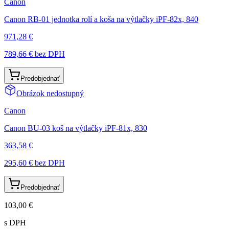
Canon
Canon RB-01 jednotka rolí a koša na výtlačky iPF-82x, 840
971,28 €
789,66 €
bez DPH
Predobjednať
Obrázok nedostupný
Canon
Canon BU-03 koš na výtlačky iPF-81x, 830
363,58 €
295,60 €
bez DPH
Predobjednať
103,00 €
s DPH