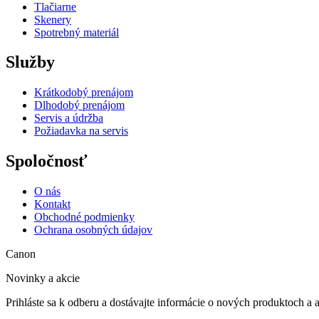
Tlačiarne
Skenery
Spotrebný materiál
Služby
Krátkodobý prenájom
Dlhodobý prenájom
Servis a údržba
Požiadavka na servis
Spoločnosť
O nás
Kontakt
Obchodné podmienky
Ochrana osobných údajov
Canon
Novinky a akcie
Prihláste sa k odberu a dostávajte informácie o nových produktoch a 