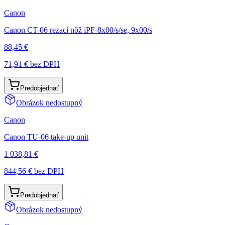
Canon
Canon CT-06 rezací nôž iPF-8x00/s/se, 9x00/s
88,45 €
71,91 €
bez DPH
Predobjednať
Obrázok nedostupný
Canon
Canon TU-06 take-up unit
1 038,81 €
844,56 €
bez DPH
Predobjednať
Obrázok nedostupný