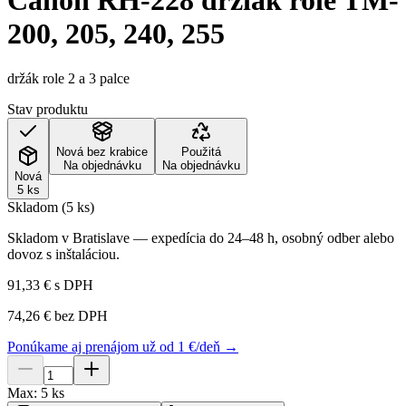
Canon RH-228 držiak role TM-
200, 205, 240, 255
držák role 2 a 3 palce
Stav produktu
Nová bez krabice
Použitá
Na objednávku
Na objednávku
Nová
5 ks
Skladom (5 ks)
Skladom v Bratislave — expedícia do 24–48 h, osobný odber alebo
dovoz s inštaláciou.
91,33 €
s DPH
74,26 €
bez DPH
Ponúkame aj prenájom už od 1 €/deň →
Max:
5
ks