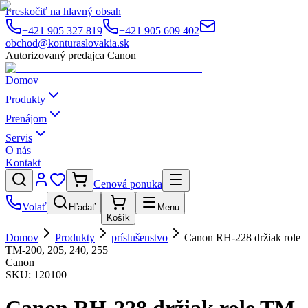
Preskočiť na hlavný obsah
+421 905 327 819
+421 905 609 402
obchod@konturaslovakia.sk
Autorizovaný predajca Canon
Domov
Produkty
Prenájom
Servis
O nás
Kontakt
Cenová ponuka
Volať
Hľadať
Menu
Košík
Domov
Produkty
príslušenstvo
Canon RH-228 držiak role
TM-200, 205, 240, 255
Canon
SKU:
120100