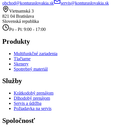
obchod@konturaslovakia.sk
servis@konturaslovakia.sk
Vietnamská 3
821 04
Bratislava
Slovenská republika
Po - Pi: 9:00 - 17:00
Produkty
Multifunkčné zariadenia
Tlačiarne
Skenery
Spotrebný materiál
Služby
Krátkodobý prenájom
Dlhodobý prenájom
Servis a údržba
Požiadavka na servis
Spoločnosť