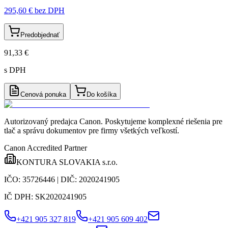
295,60 €
bez DPH
Predobjednať
91,33 €
s DPH
Cenová ponuka
Do košíka
Autorizovaný predajca Canon
. Poskytujeme komplexné riešenia pre
tlač a správu dokumentov pre firmy všetkých veľkostí.
Canon Accredited Partner
KONTURA SLOVAKIA s.r.o.
IČO:
35726446
| DIČ:
2020241905
IČ DPH:
SK2020241905
+421 905 327 819
+421 905 609 402