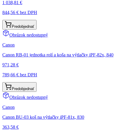
1 038,81 €
844,56 €
bez DPH
Predobjednať
Obrázok nedostupný
Canon
Canon RB-01 jednotka rolí a koša na výtlačky iPF-82x, 840
971,28 €
789,66 €
bez DPH
Predobjednať
Obrázok nedostupný
Canon
Canon BU-03 koš na výtlačky iPF-81x, 830
363,58 €