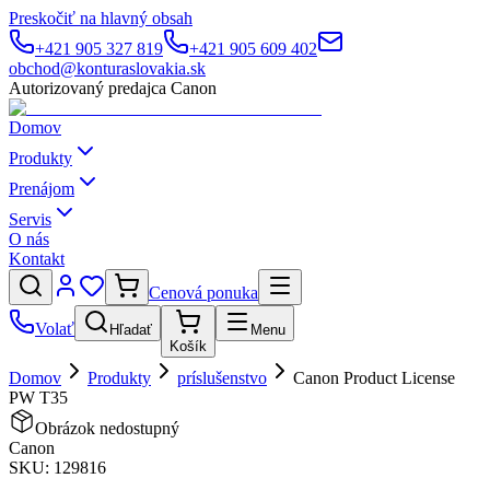
Preskočiť na hlavný obsah
+421 905 327 819
+421 905 609 402
obchod@konturaslovakia.sk
Autorizovaný predajca Canon
Domov
Produkty
Prenájom
Servis
O nás
Kontakt
Cenová ponuka
Volať
Hľadať
Menu
Košík
Domov
Produkty
príslušenstvo
Canon Product License
PW T35
Obrázok nedostupný
Canon
SKU:
129816