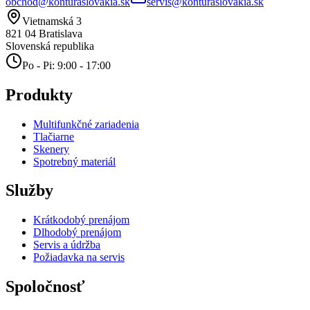
obchod@konturaslovakia.sk
servis@konturaslovakia.sk
Vietnamská 3
821 04
Bratislava
Slovenská republika
Po - Pi: 9:00 - 17:00
Produkty
Multifunkčné zariadenia
Tlačiarne
Skenery
Spotrebný materiál
Služby
Krátkodobý prenájom
Dlhodobý prenájom
Servis a údržba
Požiadavka na servis
Spoločnosť