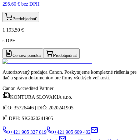
295,60 €
bez DPH
Predobjednať
1 193,50 €
s DPH
Cenová ponuka
Predobjednať
Autorizovaný predajca Canon
. Poskytujeme komplexné riešenia pre
tlač a správu dokumentov pre firmy všetkých veľkostí.
Canon Accredited Partner
KONTURA SLOVAKIA s.r.o.
IČO:
35726446
| DIČ:
2020241905
IČ DPH:
SK2020241905
+421 905 327 819
+421 905 609 402