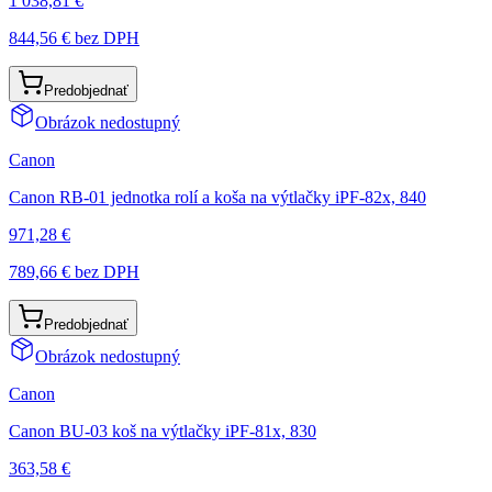
1 038,81 €
844,56 €
bez DPH
Predobjednať
Obrázok nedostupný
Canon
Canon RB-01 jednotka rolí a koša na výtlačky iPF-82x, 840
971,28 €
789,66 €
bez DPH
Predobjednať
Obrázok nedostupný
Canon
Canon BU-03 koš na výtlačky iPF-81x, 830
363,58 €