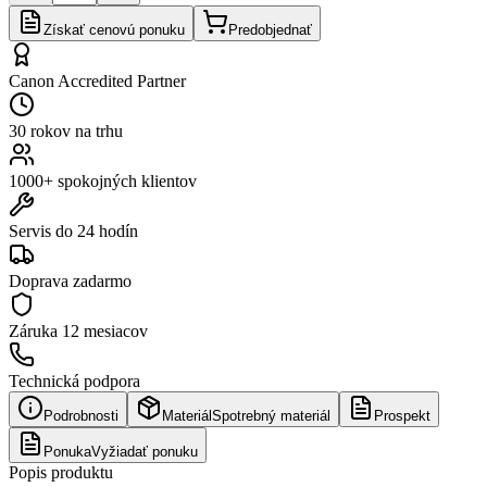
Získať cenovú ponuku
Predobjednať
Canon Accredited Partner
30 rokov na trhu
1000+ spokojných klientov
Servis do 24 hodín
Doprava zadarmo
Záruka
12 mesiacov
Technická podpora
Podrobnosti
Materiál
Spotrebný materiál
Prospekt
Ponuka
Vyžiadať ponuku
Popis produktu