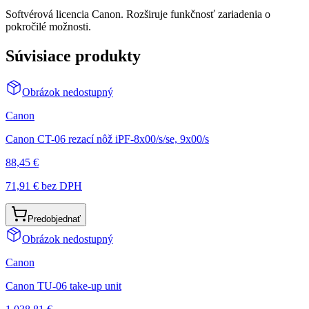
Softvérová licencia Canon. Rozširuje funkčnosť zariadenia o
pokročilé možnosti.
Súvisiace produkty
Obrázok nedostupný
Canon
Canon CT-06 rezací nôž iPF-8x00/s/se, 9x00/s
88,45 €
71,91 €
bez DPH
Predobjednať
Obrázok nedostupný
Canon
Canon TU-06 take-up unit