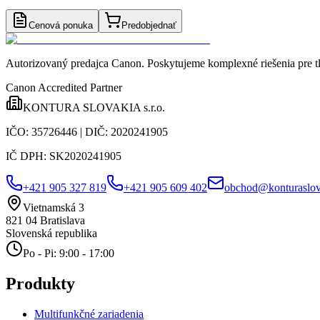
Cenová ponuka
Predobjednať
Autorizovaný predajca Canon
. Poskytujeme komplexné riešenia pre t
Canon Accredited Partner
KONTURA SLOVAKIA s.r.o.
IČO:
35726446
| DIČ:
2020241905
IČ DPH:
SK2020241905
+421 905 327 819
+421 905 609 402
obchod@konturaslov
Vietnamská 3
821 04
Bratislava
Slovenská republika
Po - Pi: 9:00 - 17:00
Produkty
Multifunkčné zariadenia