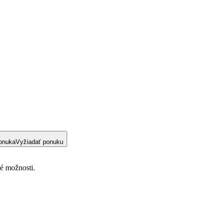
onuka
Vyžiadať ponuku
lé možnosti.