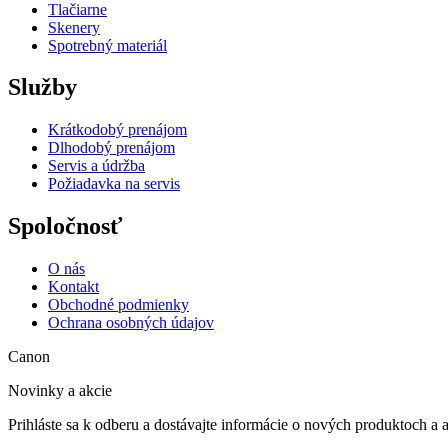
Tlačiarne
Skenery
Spotrebný materiál
Služby
Krátkodobý prenájom
Dlhodobý prenájom
Servis a údržba
Požiadavka na servis
Spoločnosť
O nás
Kontakt
Obchodné podmienky
Ochrana osobných údajov
Canon
Novinky a akcie
Prihláste sa k odberu a dostávajte informácie o nových produktoch a 