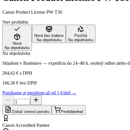
Canon Product License PW T30
Stav produktu
Nová bez krabice
Použitá
Na objednávku
Na objednávku
Nová
Na objednávku
Na objednávku
Skladom v Bratislave — expedícia do 24–48 h, osobný odber alebo do
204,62 €
s DPH
166,36 €
bez DPH
Ponúkame aj prenájom už od 1 €/deň →
Získať cenovú ponuku
Predobjednať
Canon Accredited Partner