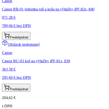
Canon
Canon RB-01 jednotka rolí a koša na výtlačky iPF-82x, 840
971,28 €
789,66 €
bez DPH
Predobjednať
Obrázok nedostupný
Canon
Canon BU-03 koš na výtlačky iPF-81x, 830
363,58 €
295,60 €
bez DPH
Predobjednať
204,62 €
s DPH