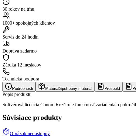
30 rokov na trhu
1000+ spokojných klientov
Servis do 24 hodín
Doprava zadarmo
Záruka
12 mesiacov
Technická podpora
Podrobnosti
Materiál
Spotrebný materiál
Prospekt
P
Popis produktu
Softvérová licencia Canon. Rozširuje funkčnosť zariadenia o pokroči
Súvisiace produkty
Obrázok nedostupný