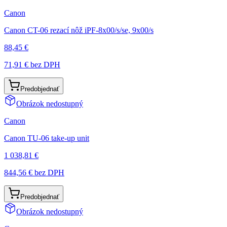
Canon
Canon CT-06 rezací nôž iPF-8x00/s/se, 9x00/s
88,45 €
71,91 €
bez DPH
Predobjednať
Obrázok nedostupný
Canon
Canon TU-06 take-up unit
1 038,81 €
844,56 €
bez DPH
Predobjednať
Obrázok nedostupný