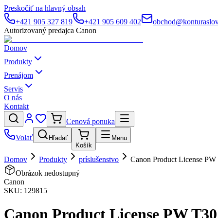
Preskočiť na hlavný obsah
+421 905 327 819
+421 905 609 402
obchod@konturaslov
Autorizovaný predajca Canon
Domov
Produkty
Prenájom
Servis
O nás
Kontakt
Cenová ponuka
Volať
Hľadať
Menu
Košík
Domov
Produkty
príslušenstvo
Canon Product License PW
Obrázok nedostupný
Canon
SKU:
129815
Canon Product License PW T30