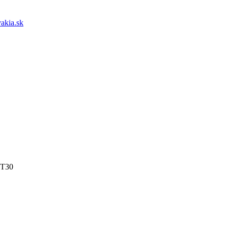
akia.sk
 T30