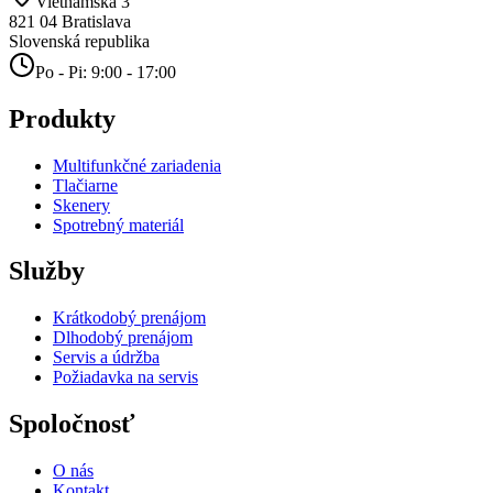
Vietnamská 3
821 04
Bratislava
Slovenská republika
Po - Pi: 9:00 - 17:00
Produkty
Multifunkčné zariadenia
Tlačiarne
Skenery
Spotrebný materiál
Služby
Krátkodobý prenájom
Dlhodobý prenájom
Servis a údržba
Požiadavka na servis
Spoločnosť
O nás
Kontakt