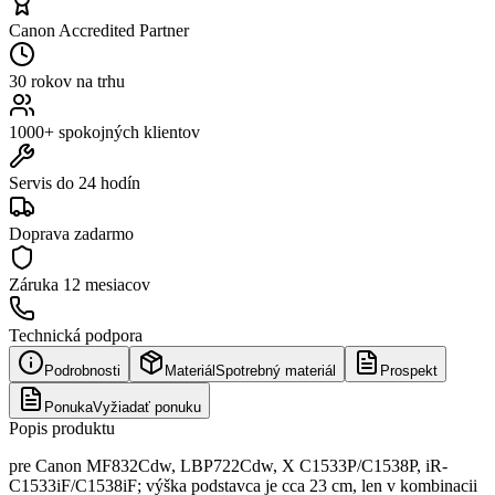
Canon Accredited Partner
30 rokov na trhu
1000+ spokojných klientov
Servis do 24 hodín
Doprava zadarmo
Záruka
12 mesiacov
Technická podpora
Podrobnosti
Materiál
Spotrebný materiál
Prospekt
Ponuka
Vyžiadať ponuku
Popis produktu
pre Canon MF832Cdw, LBP722Cdw, X C1533P/C1538P, iR-
C1533iF/C1538iF; výška podstavca je cca 23 cm, len v kombinacii