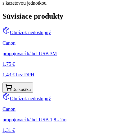
s kazetovou jednotkou
Súvisiace produkty
Obrázok nedostupný
Canon
propojovací kábel USB 3M
1,75 €
1,43 €
bez DPH
Do košíka
Obrázok nedostupný
Canon
propojovací kábel USB 1,8 - 2m
1,31 €