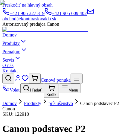
Preskočiť na hlavný obsah
+421 905 327 819
+421 905 609 402
obchod@konturaslovakia.sk
Autorizovaný predajca Canon
Domov
Produkty
Prenájom
Servis
O nás
Kontakt
Cenová ponuka
Volať
Hľadať
Menu
Košík
Domov
Produkty
príslušenstvo
Canon podstavec P2
Canon
SKU:
122910
Canon podstavec P2