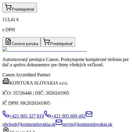
Predobjednať
113,41 €
s DPH
Cenová ponuka
Predobjednať
Autorizovaný predajca Canon
. Poskytujeme komplexné riešenia pre
tlač a správu dokumentov pre firmy všetkých veľkostí.
Canon Accredited Partner
KONTURA SLOVAKIA s.r.o.
IČO:
35726446
| DIČ:
2020241905
IČ DPH:
SK2020241905
+421 905 327 819
+421 905 609 402
obchod@konturaslovakia.sk
servis@konturaslovakia.sk