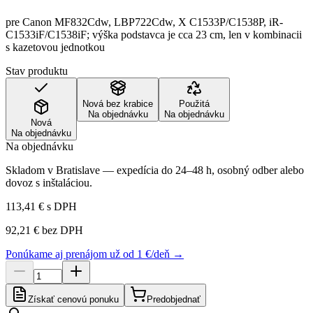
pre Canon MF832Cdw, LBP722Cdw, X C1533P/C1538P, iR-
C1533iF/C1538iF; výška podstavca je cca 23 cm, len v kombinacii
s kazetovou jednotkou
Stav produktu
Nová bez krabice
Použitá
Na objednávku
Na objednávku
Nová
Na objednávku
Na objednávku
Skladom v Bratislave — expedícia do 24–48 h, osobný odber alebo
dovoz s inštaláciou.
113,41 €
s DPH
92,21 €
bez DPH
Ponúkame aj prenájom už od 1 €/deň →
Získať cenovú ponuku
Predobjednať