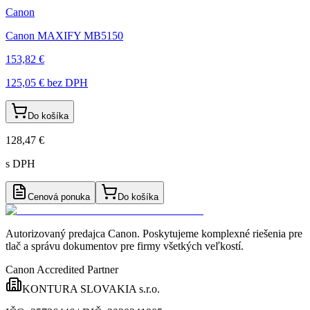
Canon
Canon MAXIFY MB5150
153,82 €
125,05 €
bez DPH
Do košíka
128,47 €
s DPH
Cenová ponuka
Do košíka
Autorizovaný predajca Canon
. Poskytujeme komplexné riešenia pre
tlač a správu dokumentov pre firmy všetkých veľkostí.
Canon Accredited Partner
KONTURA SLOVAKIA s.r.o.