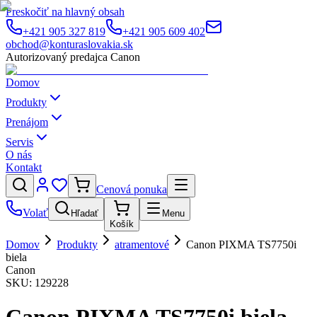
Preskočiť na hlavný obsah
+421 905 327 819
+421 905 609 402
obchod@konturaslovakia.sk
Autorizovaný predajca Canon
Domov
Produkty
Prenájom
Servis
O nás
Kontakt
Cenová ponuka
Volať
Hľadať
Menu
Košík
Domov
Produkty
atramentové
Canon PIXMA TS7750i
biela
Canon
SKU:
129228