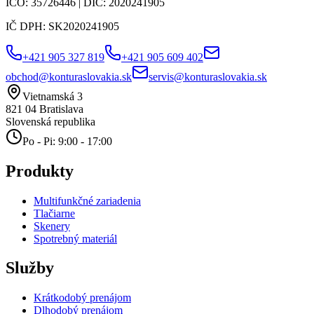
IČO:
35726446
| DIČ:
2020241905
IČ DPH:
SK2020241905
+421 905 327 819
+421 905 609 402
obchod@konturaslovakia.sk
servis@konturaslovakia.sk
Vietnamská 3
821 04
Bratislava
Slovenská republika
Po - Pi: 9:00 - 17:00
Produkty
Multifunkčné zariadenia
Tlačiarne
Skenery
Spotrebný materiál
Služby
Krátkodobý prenájom
Dlhodobý prenájom