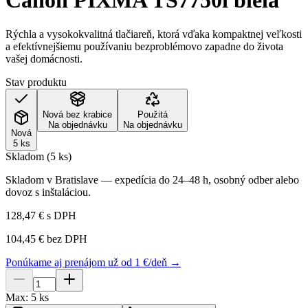
Canon PIXMA TS7750i biela
Rýchla a vysokokvalitná tlačiareň, ktorá vďaka kompaktnej veľkosti
a efektívnejšiemu používaniu bezproblémovo zapadne do života
vašej domácnosti.
Stav produktu
Nová bez krabice
Použitá
Na objednávku
Na objednávku
Nová
5 ks
Skladom (5 ks)
Skladom v Bratislave — expedícia do 24–48 h, osobný odber alebo
dovoz s inštaláciou.
128,47 €
s DPH
104,45 €
bez DPH
Ponúkame aj prenájom už od 1 €/deň →
Max:
5
ks