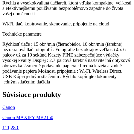
Rýchla a vysokokvalitná tlačiareň, ktorá vďaka kompaktnej veľkosti
a efektívnejšiemu používaniu bezproblémovo zapadne do života
vašej domácnosti.
Wi-Fi, tlač, kopírovanie, skenovanie, pripojenie na cloud
Technické parametre
Rýchlosť tlače : 15 obr./min (čiernobielo), 10 obr./min (farebne)
bezokrajová tlač fotografií : Fotografie bez okrajov veľkosti 4 x 6
palcov už za 19 sekúnd Kazety FINE zabezpečujúce výtlačky
vysokej kvality Displej : 2,7-palcová farebná nastaviteľná dotyková
obrazovka 2-smerné podávanie papiera : Predná kazeta a zadné
podávanie papiera Možnosti pripojenia : Wi-Fi, Wireless Direct,
USB Kópia jedným stlačením : Rýchlo kopírujte dokumenty
jedným stlačením tlačidla
Súvisiace produkty
Canon
Canon MAXIFY MB2150
111,28 €