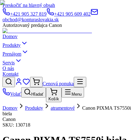
Preskočiť na hlavný obsah
+421 905 327 819
+421 905 609 402
obchod@konturaslovakia.sk
Autorizovaný predajca Canon
Domov
Produkty
Prenájom
Servis
O nás
Kontakt
Cenová ponuka
Volať
Hľadať
Menu
Košík
Domov
Produkty
atramentové
Canon PIXMA TS7550i
biela
Canon
SKU:
130718