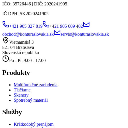
IČO:
35726446
| DIČ:
2020241905
IČ DPH:
SK2020241905
+421 905 327 819
+421 905 609 402
obchod@konturaslovakia.sk
servis@konturaslovakia.sk
Vietnamská 3
821 04
Bratislava
Slovenská republika
Po - Pi: 9:00 - 17:00
Produkty
Multifunkčné zariadenia
Tlačiarne
Skenery
Spotrebný materiál
Služby
Krátkodobý prenájom