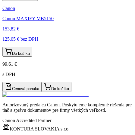
Canon
Canon MAXIFY MB5150
153,82 €
125,05 €
bez DPH
Do košíka
99,61 €
s DPH
Cenová ponuka
Do košíka
Autorizovaný predajca Canon
. Poskytujeme komplexné riešenia pre
tlač a správu dokumentov pre firmy všetkých veľkostí.
Canon Accredited Partner
KONTURA SLOVAKIA s.r.o.