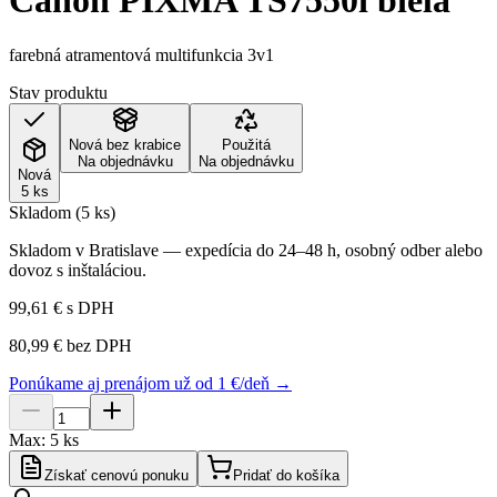
Canon PIXMA TS7550i biela
farebná atramentová multifunkcia 3v1
Stav produktu
Nová bez krabice
Použitá
Na objednávku
Na objednávku
Nová
5 ks
Skladom (5 ks)
Skladom v Bratislave — expedícia do 24–48 h, osobný odber alebo
dovoz s inštaláciou.
99,61 €
s DPH
80,99 €
bez DPH
Ponúkame aj prenájom už od 1 €/deň →
Max:
5
ks
Získať cenovú ponuku
Pridať do košíka