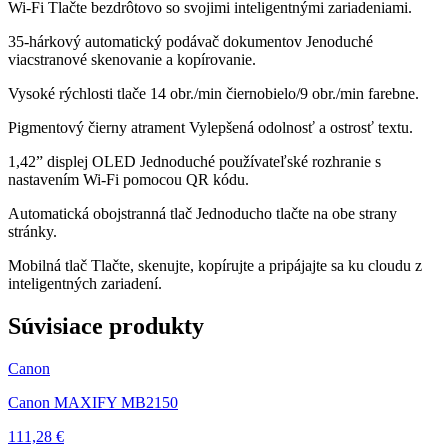
Wi-Fi Tlačte bezdrôtovo so svojimi inteligentnými zariadeniami.
35-hárkový automatický podávač dokumentov Jenoduché
viacstranové skenovanie a kopírovanie.
Vysoké rýchlosti tlače 14 obr./min čiernobielo/9 obr./min farebne.
Pigmentový čierny atrament Vylepšená odolnosť a ostrosť textu.
1,42” displej OLED Jednoduché používateľské rozhranie s
nastavením Wi-Fi pomocou QR kódu.
Automatická obojstranná tlač Jednoducho tlačte na obe strany
stránky.
Mobilná tlač Tlačte, skenujte, kopírujte a pripájajte sa ku cloudu z
inteligentných zariadení.
Súvisiace produkty
Canon
Canon MAXIFY MB2150
111,28 €