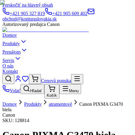
Preskočiť na hlavný obsah
+421 905 327 819
+421 905 609 402
obchod@konturaslovakia.sk
Autorizovaný predajca Canon
Domov
Produkty
Prenájom
Servis
O nás
Kontakt
Cenová ponuka
Volať
Hľadať
Menu
Košík
Domov
Produkty
atramentové
Canon PIXMA G3470
biela
Canon
SKU:
128814