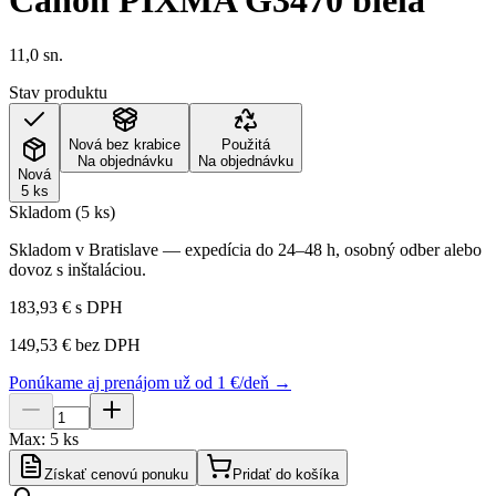
Canon PIXMA G3470 biela
11,0 sn.
Stav produktu
Nová bez krabice
Použitá
Na objednávku
Na objednávku
Nová
5 ks
Skladom (5 ks)
Skladom v Bratislave — expedícia do 24–48 h, osobný odber alebo
dovoz s inštaláciou.
183,93 €
s DPH
149,53 €
bez DPH
Ponúkame aj prenájom už od 1 €/deň →
Max:
5
ks
Získať cenovú ponuku
Pridať do košíka