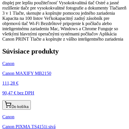
displej pre lepšiu použiteľnosť Vysokokvalitná tlač Ostré a jasné
rozlíšenie tlače pre vysokokvalitné fotografie a dokumenty Tlačiareň
3 v 1 Tlačte, skenujte a kopírujte pomocou jedného zariadenia
Kapacita na 100 listov Veľkokapacitný zadný zásobník pre
objemovú tlač Wi-Fi Bezdrôtové pripojenie k počítaču alebo
inteligentnému zariadeniu Mac, Windows a Chrome Funguje so
všetkými hlavnými operačnými systémami počítačov Aplikácia
Canon PRINT Tlačte a kopírujte z vášho inteligentného zariadenia
Súvisiace produkty
Canon
Canon MAXIFY MB2150
111,28 €
90,47 €
bez DPH
Do košíka
Canon
Canon PIXMA TS4151i sivá