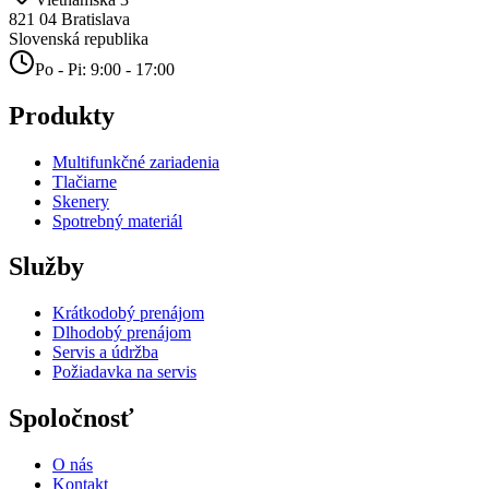
821 04
Bratislava
Slovenská republika
Po - Pi: 9:00 - 17:00
Produkty
Multifunkčné zariadenia
Tlačiarne
Skenery
Spotrebný materiál
Služby
Krátkodobý prenájom
Dlhodobý prenájom
Servis a údržba
Požiadavka na servis
Spoločnosť
O nás
Kontakt