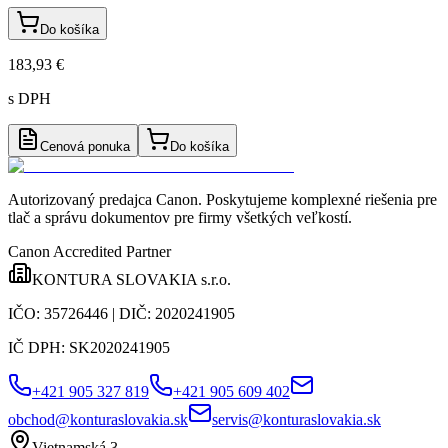
Do košíka
183,93 €
s DPH
Cenová ponuka
Do košíka
Autorizovaný predajca Canon
. Poskytujeme komplexné riešenia pre
tlač a správu dokumentov pre firmy všetkých veľkostí.
Canon Accredited Partner
KONTURA SLOVAKIA s.r.o.
IČO:
35726446
| DIČ:
2020241905
IČ DPH:
SK2020241905
+421 905 327 819
+421 905 609 402
obchod@konturaslovakia.sk
servis@konturaslovakia.sk
Vietnamská 3