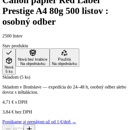
Canon papier Red Label
Prestige A4 80g 500 listov :
osobný odber
2500 listov
Stav produktu
Nová bez krabice
Použitá
Na objednávku
Na objednávku
Nová
5 ks
Skladom (5 ks)
Skladom v Bratislave — expedícia do 24–48 h, osobný odber alebo
dovoz s inštaláciou.
4,71 €
s DPH
3,84 €
bez DPH
Ponúkame aj prenájom už od 1 €/deň →