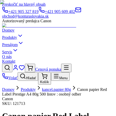
Preskočiť na hlavný obsah
+421 905 327 819
+421 905 609 402
obchod@konturaslovakia.sk
Autorizovaný predajca Canon
Domov
Produkty
Prenájom
Servis
O nás
Kontakt
Cenová ponuka
Volať
Hľadať
Menu
Košík
Domov
Produkty
kancel.papier 80g
Canon papier Red
Label Prestige A4 80g 500 listov : osobný odber
Canon
SKU:
121713