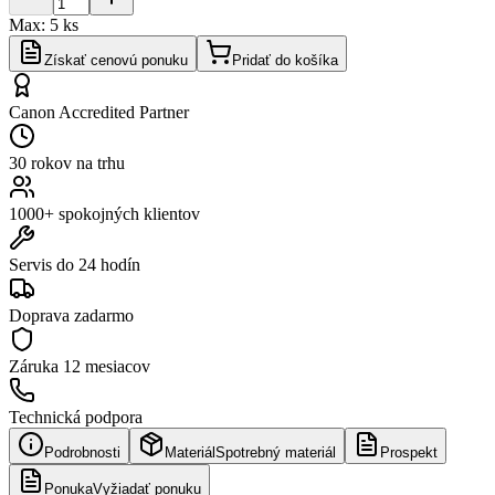
Max:
5
ks
Získať cenovú ponuku
Pridať do košíka
Canon Accredited Partner
30 rokov na trhu
1000+ spokojných klientov
Servis do 24 hodín
Doprava zadarmo
Záruka
12 mesiacov
Technická podpora
Podrobnosti
Materiál
Spotrebný materiál
Prospekt
Ponuka
Vyžiadať ponuku