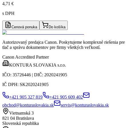
4,71 €
s DPH
Cenová ponuka
Do košíka
Autorizovaný predajca Canon
. Poskytujeme komplexné riešenia pre
tlač a správu dokumentov pre firmy všetkých veľkostí.
Canon Accredited Partner
KONTURA SLOVAKIA s.r.o.
IČO:
35726446
| DIČ:
2020241905
IČ DPH:
SK2020241905
+421 905 327 819
+421 905 609 402
obchod@konturaslovakia.sk
servis@konturaslovakia.sk
Vietnamská 3
821 04
Bratislava
Slovenská republika