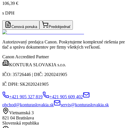
106,39 €
s DPH
Cenová ponuka
Predobjednať
Autorizovaný predajca Canon
. Poskytujeme komplexné riešenia pre
tlač a správu dokumentov pre firmy všetkých veľkostí.
Canon Accredited Partner
KONTURA SLOVAKIA s.r.o.
IČO:
35726446
| DIČ:
2020241905
IČ DPH:
SK2020241905
+421 905 327 819
+421 905 609 402
obchod@konturaslovakia.sk
servis@konturaslovakia.sk
Vietnamská 3
821 04
Bratislava
Slovenská republika