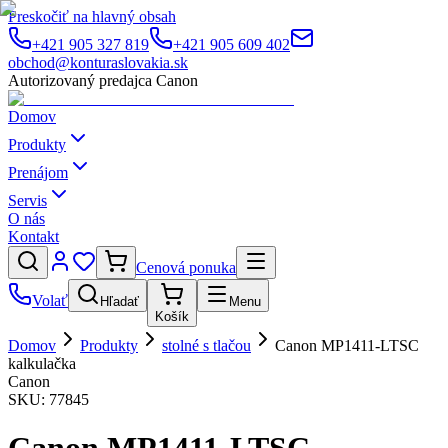
Preskočiť na hlavný obsah
+421 905 327 819
+421 905 609 402
obchod@konturaslovakia.sk
Autorizovaný predajca Canon
Domov
Produkty
Prenájom
Servis
O nás
Kontakt
Cenová ponuka
Volať
Hľadať
Menu
Košík
Domov
Produkty
stolné s tlačou
Canon MP1411-LTSC
kalkulačka
Canon
SKU:
77845