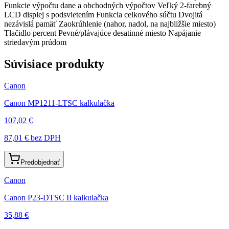
Funkcie výpočtu dane a obchodných výpočtov Veľký 2-farebný
LCD displej s podsvietením Funkcia celkového súčtu Dvojitá
nezávislá pamäť Zaokrúhlenie (nahor, nadol, na najbližšie miesto)
Tlačidlo percent Pevné/plávajúce desatinné miesto Napájanie
striedavým prúdom
Súvisiace produkty
Canon
Canon MP1211-LTSC kalkulačka
107,02 €
87,01 €
bez DPH
Predobjednať
Canon
Canon P23-DTSC II kalkulačka
35,88 €