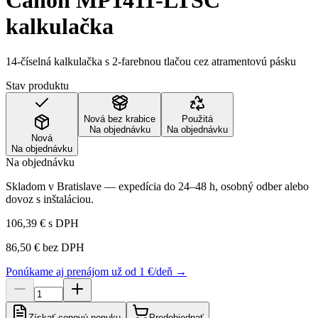
Canon MP1411-LTSC
kalkulačka
14-číselná kalkulačka s 2-farebnou tlačou cez atramentovú pásku
Stav produktu
Nová bez krabice
Použitá
Na objednávku
Na objednávku
Nová
Na objednávku
Na objednávku
Skladom v Bratislave — expedícia do 24–48 h, osobný odber alebo
dovoz s inštaláciou.
106,39 €
s DPH
86,50 €
bez DPH
Ponúkame aj prenájom už od 1 €/deň →
Získať cenovú ponuku
Predobjednať