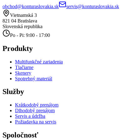
obchod@konturaslovakia.sk
servis@konturaslovakia.sk
Vietnamská 3
821 04
Bratislava
Slovenská republika
Po - Pi: 9:00 - 17:00
Produkty
Multifunkčné zariadenia
Tlačiarne
Skenery
Spotrebný materiál
Služby
Krátkodobý prenájom
Dlhodobý prenájom
Servis a údržba
Požiadavka na servis
Spoločnosť