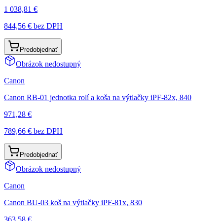
1 038,81 €
844,56 €
bez DPH
Predobjednať
Obrázok nedostupný
Canon
Canon RB-01 jednotka rolí a koša na výtlačky iPF-82x, 840
971,28 €
789,66 €
bez DPH
Predobjednať
Obrázok nedostupný
Canon
Canon BU-03 koš na výtlačky iPF-81x, 830
363,58 €