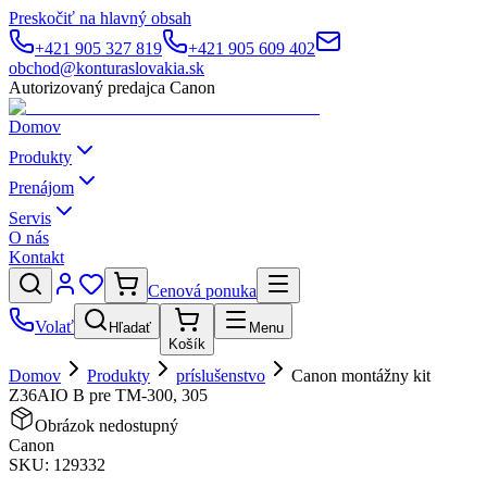
Preskočiť na hlavný obsah
+421 905 327 819
+421 905 609 402
obchod@konturaslovakia.sk
Autorizovaný predajca Canon
Domov
Produkty
Prenájom
Servis
O nás
Kontakt
Cenová ponuka
Volať
Hľadať
Menu
Košík
Domov
Produkty
príslušenstvo
Canon montážny kit
Z36AIO B pre TM-300, 305
Obrázok nedostupný
Canon
SKU:
129332