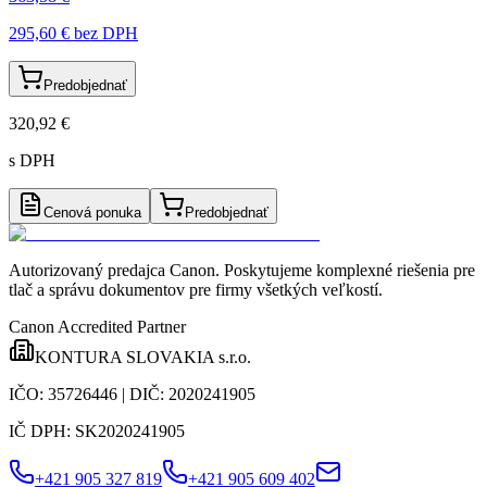
295,60 €
bez DPH
Predobjednať
320,92 €
s DPH
Cenová ponuka
Predobjednať
Autorizovaný predajca Canon
. Poskytujeme komplexné riešenia pre
tlač a správu dokumentov pre firmy všetkých veľkostí.
Canon Accredited Partner
KONTURA SLOVAKIA s.r.o.
IČO:
35726446
| DIČ:
2020241905
IČ DPH:
SK2020241905
+421 905 327 819
+421 905 609 402