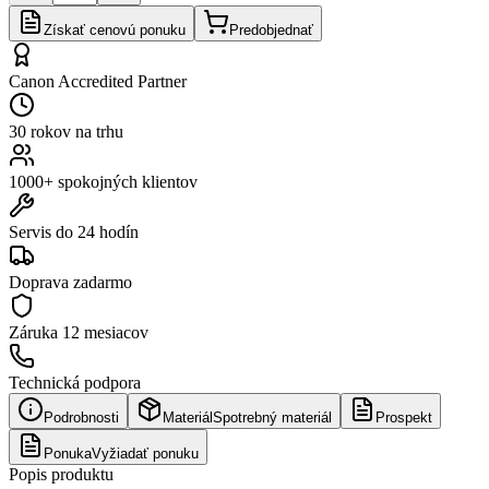
Získať cenovú ponuku
Predobjednať
Canon Accredited Partner
30 rokov na trhu
1000+ spokojných klientov
Servis do 24 hodín
Doprava zadarmo
Záruka
12 mesiacov
Technická podpora
Podrobnosti
Materiál
Spotrebný materiál
Prospekt
Ponuka
Vyžiadať ponuku
Popis produktu