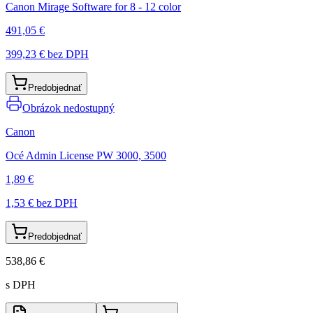
Canon Mirage Software for 8 - 12 color
491,05 €
399,23 €
bez DPH
Predobjednať
Obrázok nedostupný
Canon
Océ Admin License PW 3000, 3500
1,89 €
1,53 €
bez DPH
Predobjednať
538,86 €
s DPH