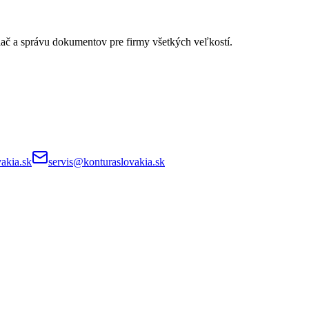
lač a správu dokumentov pre firmy všetkých veľkostí.
akia.sk
servis@konturaslovakia.sk