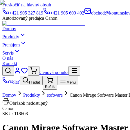
Preskočiť na hlavný obsah
+421 905 327 819
+421 905 609 402
obchod@konturaslov
Autorizovaný predajca Canon
Domov
Produkty
Prenájom
Servis
O nás
Kontakt
Cenová ponuka
Volať
Hľadať
Menu
Košík
Domov
Produkty
software
Canon Mirage Software Master E
Obrázok nedostupný
Canon
SKU:
118608
Canon Mirage Software Master E