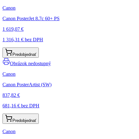
Canon
Canon PosterJet 8.7c 60+ PS
1 619,07 €
1 316,31 €
bez DPH
Predobjednať
Obrázok nedostupný
Canon
Canon PosterArtist (SW)
837,82 €
681,16 €
bez DPH
Predobjednať
Canon