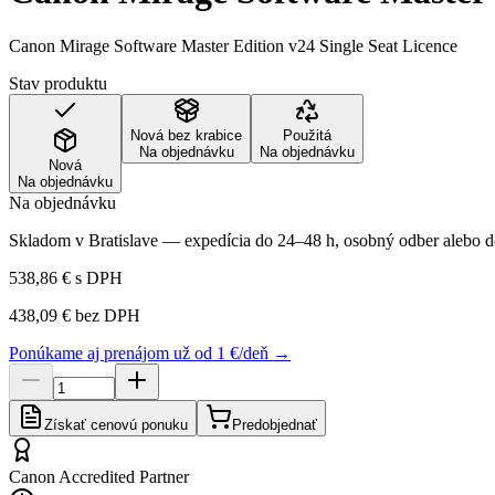
Canon Mirage Software Master Edition v24 Single Seat Licence
Stav produktu
Nová bez krabice
Použitá
Na objednávku
Na objednávku
Nová
Na objednávku
Na objednávku
Skladom v Bratislave — expedícia do 24–48 h, osobný odber alebo do
538,86 €
s DPH
438,09 €
bez DPH
Ponúkame aj prenájom už od 1 €/deň →
Získať cenovú ponuku
Predobjednať
Canon Accredited Partner