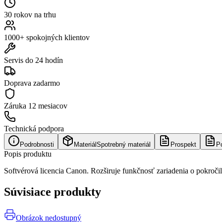
30 rokov na trhu
1000+ spokojných klientov
Servis do 24 hodín
Doprava zadarmo
Záruka
12 mesiacov
Technická podpora
Podrobnosti
Materiál
Spotrebný materiál
Prospekt
P
Popis produktu
Softvérová licencia Canon. Rozširuje funkčnosť zariadenia o pokroči
Súvisiace produkty
Obrázok nedostupný