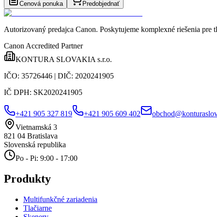
Cenová ponuka
Predobjednať
Autorizovaný predajca Canon
. Poskytujeme komplexné riešenia pre t
Canon Accredited Partner
KONTURA SLOVAKIA s.r.o.
IČO:
35726446
| DIČ:
2020241905
IČ DPH:
SK2020241905
+421 905 327 819
+421 905 609 402
obchod@konturaslov
Vietnamská 3
821 04
Bratislava
Slovenská republika
Po - Pi: 9:00 - 17:00
Produkty
Multifunkčné zariadenia
Tlačiarne
Skenery