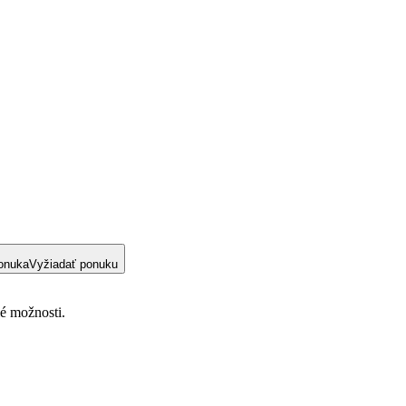
onuka
Vyžiadať ponuku
lé možnosti.