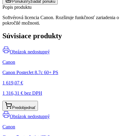
Ponuka
Vyžiadať ponuku
Popis produktu
Softvérová licencia Canon. Rozširuje funkčnosť zariadenia o
pokročilé možnosti.
Súvisiace produkty
Obrázok nedostupný
Canon
Canon PosterJet 8.7c 60+ PS
1 619,07 €
1 316,31 €
bez DPH
Predobjednať
Obrázok nedostupný
Canon