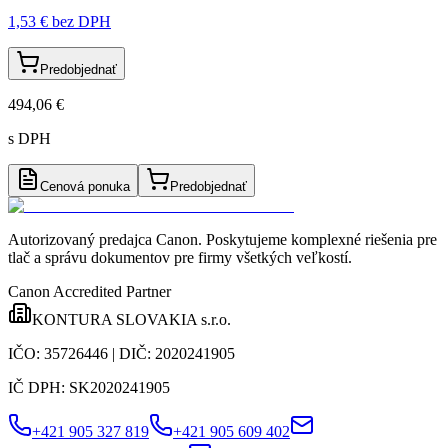
1,53 €
bez DPH
Predobjednať
494,06 €
s DPH
Cenová ponuka
Predobjednať
Autorizovaný predajca Canon
. Poskytujeme komplexné riešenia pre
tlač a správu dokumentov pre firmy všetkých veľkostí.
Canon Accredited Partner
KONTURA SLOVAKIA s.r.o.
IČO:
35726446
| DIČ:
2020241905
IČ DPH:
SK2020241905
+421 905 327 819
+421 905 609 402