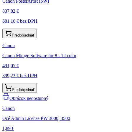
Canon PosterArtist (SW)
837,82 €
681,16 €
bez DPH
Predobjednať
Canon
Canon Mirage Software for 8 - 12 color
491,05 €
399,23 €
bez DPH
Predobjednať
Obrázok nedostupný
Canon
Océ Admin License PW 3000, 3500
1,89 €