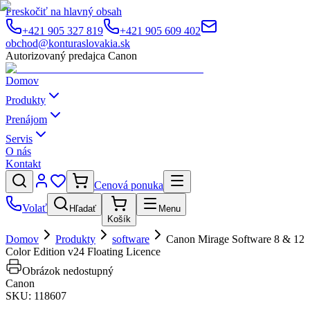
Preskočiť na hlavný obsah
+421 905 327 819
+421 905 609 402
obchod@konturaslovakia.sk
Autorizovaný predajca Canon
Domov
Produkty
Prenájom
Servis
O nás
Kontakt
Cenová ponuka
Volať
Hľadať
Menu
Košík
Domov
Produkty
software
Canon Mirage Software 8 & 12
Color Edition v24 Floating Licence
Obrázok nedostupný
Canon
SKU:
118607