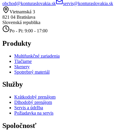
obchod@konturaslovakia.sk
servis@konturaslovakia.sk
Vietnamská 3
821 04
Bratislava
Slovenská republika
Po - Pi: 9:00 - 17:00
Produkty
Multifunkčné zariadenia
Tlačiarne
Skenery
Spotrebný materiál
Služby
Krátkodobý prenájom
Dlhodobý prenájom
Servis a údržba
Požiadavka na servis
Spoločnosť