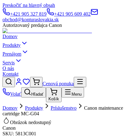
Preskočiť na hlavný obsah
+421 905 327 819
+421 905 609 402
obchod@konturaslovakia.sk
Autorizovaný predajca Canon
Domov
Produkty
Prenájom
Servis
O nás
Kontakt
Cenová ponuka
Volať
Hľadať
Menu
Košík
Domov
Produkty
Príslušenstvo
Canon maintenance
cartridge MC-G04
Obrázok nedostupný
Canon
SKU:
5813C001