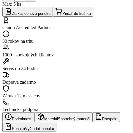
Max:
5
ks
Získať cenovú ponuku
Pridať do košíka
Canon Accredited Partner
30 rokov na trhu
1000+ spokojných klientov
Servis do 24 hodín
Doprava zadarmo
Záruka
12 mesiacov
Technická podpora
Podrobnosti
Materiál
Spotrebný materiál
Prospekt
Ponuka
Vyžiadať ponuku