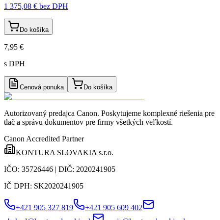
1 375,08 €
bez DPH
Do košíka
7,95 €
s DPH
Cenová ponuka
Do košíka
Autorizovaný predajca Canon
. Poskytujeme komplexné riešenia pre
tlač a správu dokumentov pre firmy všetkých veľkostí.
Canon Accredited Partner
KONTURA SLOVAKIA s.r.o.
IČO:
35726446
| DIČ:
2020241905
IČ DPH:
SK2020241905
+421 905 327 819
+421 905 609 402