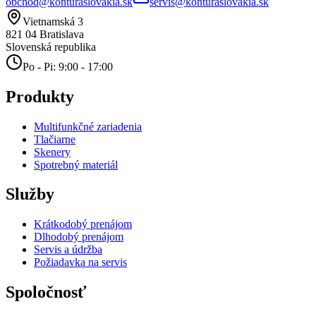
obchod@konturaslovakia.sk
servis@konturaslovakia.sk
Vietnamská 3
821 04
Bratislava
Slovenská republika
Po - Pi: 9:00 - 17:00
Produkty
Multifunkčné zariadenia
Tlačiarne
Skenery
Spotrebný materiál
Služby
Krátkodobý prenájom
Dlhodobý prenájom
Servis a údržba
Požiadavka na servis
Spoločnosť