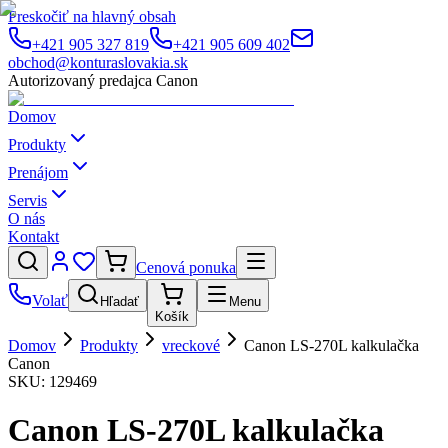
Preskočiť na hlavný obsah
+421 905 327 819
+421 905 609 402
obchod@konturaslovakia.sk
Autorizovaný predajca Canon
Domov
Produkty
Prenájom
Servis
O nás
Kontakt
Cenová ponuka
Volať
Hľadať
Menu
Košík
Domov
Produkty
vreckové
Canon LS-270L kalkulačka
Canon
SKU:
129469
Canon LS-270L kalkulačka