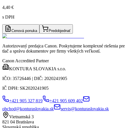
4,40 €
s DPH
Cenová ponuka
Predobjednať
Autorizovaný predajca Canon
. Poskytujeme komplexné riešenia pre
tlač a správu dokumentov pre firmy všetkých veľkostí.
Canon Accredited Partner
KONTURA SLOVAKIA s.r.o.
IČO:
35726446
| DIČ:
2020241905
IČ DPH:
SK2020241905
+421 905 327 819
+421 905 609 402
obchod@konturaslovakia.sk
servis@konturaslovakia.sk
Vietnamská 3
821 04
Bratislava
Slovenská republika