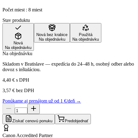
Počet miest : 8 miest
Stav produktu
Nová bez krabice
Použitá
Na objednávku
Na objednávku
Nová
Na objednávku
Na objednávku
Skladom v Bratislave — expedícia do 24–48 h, osobný odber alebo
dovoz s inštaláciou.
4,40 €
s DPH
3,57 €
bez DPH
Ponúkame aj prenájom už od 1 €/deň →
Získať cenovú ponuku
Predobjednať
Canon Accredited Partner