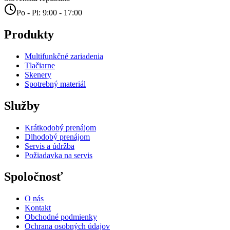
Po - Pi: 9:00 - 17:00
Produkty
Multifunkčné zariadenia
Tlačiarne
Skenery
Spotrebný materiál
Služby
Krátkodobý prenájom
Dlhodobý prenájom
Servis a údržba
Požiadavka na servis
Spoločnosť
O nás
Kontakt
Obchodné podmienky
Ochrana osobných údajov